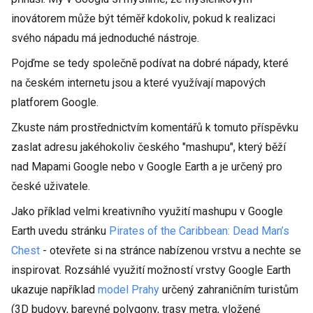
inovátorem může být téměř kdokoliv, pokud k realizaci
svého nápadu má jednoduché nástroje.
Pojďme se tedy společně podívat na dobré nápady, které
na českém internetu jsou a které využívají mapových
platforem Google.
Zkuste nám prostřednictvím komentářů k tomuto příspěvku
zaslat adresu jakéhokoliv českého "mashupu", který běží
nad Mapami Google nebo v Google Earth a je určený pro
české uživatele.
Jako příklad velmi kreativního využití mashupu v Google
Earth uvedu stránku
Pirates of the Caribbean: Dead Man’s
Chest
- otevřete si na stránce nabízenou vrstvu a nechte se
inspirovat. Rozsáhlé využití možností vrstvy Google Earth
ukazuje například
model Prahy
určený zahraničním turistům
(3D budovy, barevné polygony, trasy metra, vložené