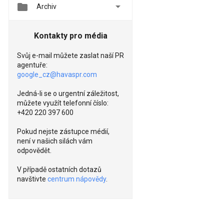


Archiv
Kontakty pro média
Svůj e-mail můžete zaslat naší PR
agentuře:
google_cz@havaspr.com
Jedná-li se o urgentní záležitost,
můžete využít telefonní číslo:
+420 220 397 600
Pokud nejste zástupce médií,
není v našich silách vám
odpovědět.
V případě ostatních dotazů
navštivte
centrum nápovědy
.