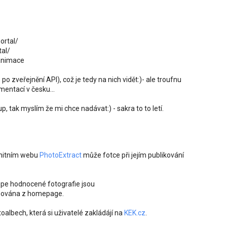
ortal/
al/
/animace
 po zveřejnění API), což je tedy na nich vidět:)- ale troufnu
ementací v česku...
, tak myslím že mi chce nadávat:) - sakra to to letí.
unitním webu
PhotoExtract
může fotce při jejím publikování
épe hodnocené fotografie jsou
azována z homepage.
toalbech, která si uživatelé zakládájí na
KEK.cz
.