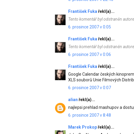
František Fuka
řekl(a)...
Tento komentář byl odstraněn autor
6. prosince 2007 v 0:05
František Fuka
řekl(a)...
Tento komentář byl odstraněn autor
6. prosince 2007 v 0:06
František Fuka
řekl(a)...
Google Calendar českých kinopremi
XLS souborů Unie Filmových Distri
6. prosince 2007 v 0:07
alian
řekl(a)...
najlepsi prehlad mashupov a dostu
6. prosince 2007 v 8:48
Marek Prokop
řekl(a)...