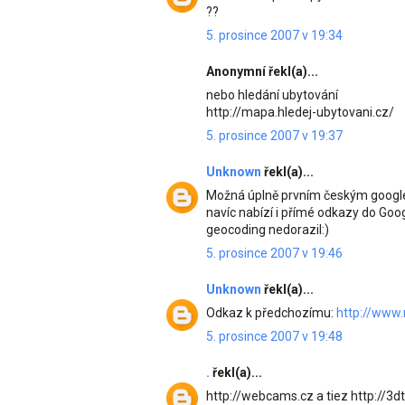
??
5. prosince 2007 v 19:34
Anonymní řekl(a)...
nebo hledání ubytování
http://mapa.hledej-ubytovani.cz/
5. prosince 2007 v 19:37
Unknown
řekl(a)...
Možná úplně prvním českým google
navíc nabízí i přímé odkazy do Goog
geocoding nedorazil:)
5. prosince 2007 v 19:46
Unknown
řekl(a)...
Odkaz k předchozímu:
http://www
5. prosince 2007 v 19:48
.
řekl(a)...
http://webcams.cz a tiez http://3d