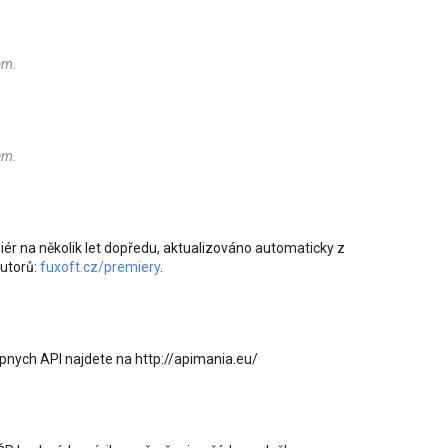
em.
em.
ér na několik let dopředu, aktualizováno automaticky z
butorů:
fuxoft.cz/premiery
.
pnych API najdete na http://apimania.eu/