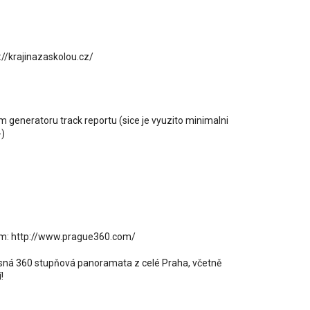
p://krajinazaskolou.cz/
generatoru track reportu (sice je vyuzito minimalni
-)
nám: http://www.prague360.com/
rásná 360 stupňová panoramata z celé Praha, včetně
!