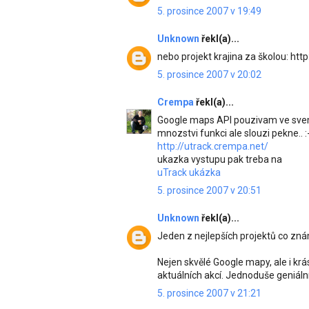
5. prosince 2007 v 19:49
Unknown
řekl(a)...
nebo projekt krajina za školou: htt
5. prosince 2007 v 20:02
Crempa
řekl(a)...
Google maps API pouzivam ve svem 
mnozstvi funkci ale slouzi pekne.. :
http://utrack.crempa.net/
ukazka vystupu pak treba na
uTrack ukázka
5. prosince 2007 v 20:51
Unknown
řekl(a)...
Jeden z nejlepších projektů co z
Nejen skvělé Google mapy, ale i k
aktuálních akcí. Jednoduše geniální
5. prosince 2007 v 21:21