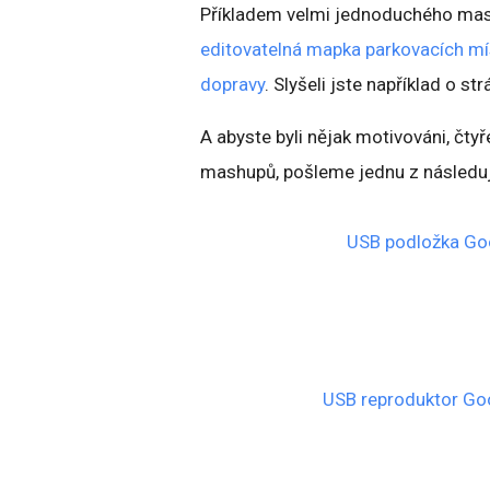
Příkladem velmi jednoduchého mash
editovatelná mapka parkovacích mí
dopravy
. Slyšeli jste například o s
A abyste byli nějak motivováni, čty
mashupů, pošleme jednu z následuj
USB podložka Go
USB reproduktor Go