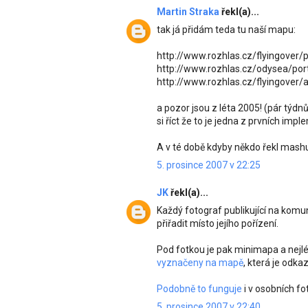
Martin Straka
řekl(a)...
tak já přidám teda tu naší mapu:
http://www.rozhlas.cz/flyingover/p
http://www.rozhlas.cz/odysea/port
http://www.rozhlas.cz/flyingover
a pozor jsou z léta 2005! (pár týdnů
si říct že to je jedna z prvních impl
A v té době kdyby někdo řekl mashup
5. prosince 2007 v 22:25
JK
řekl(a)...
Každý fotograf publikující na kom
přiřadit místo jejího pořízení.
Pod fotkou je pak minimapa a nejl
vyznačeny na mapě
, která je odk
Podobně to funguje
i v osobních fo
5. prosince 2007 v 22:40