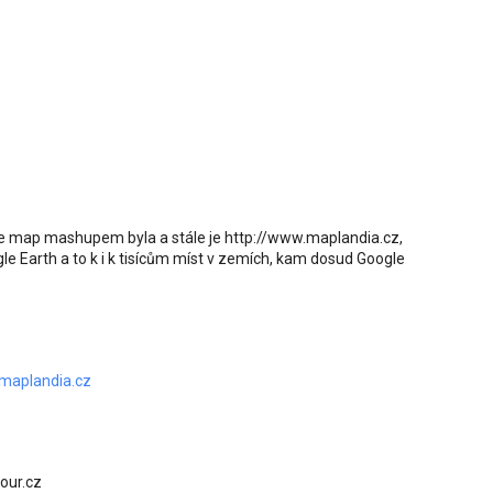
 map mashupem byla a stále je http://www.maplandia.cz,
le Earth a to k i k tisícům míst v zemích, kam dosud Google
.maplandia.cz
tour.cz