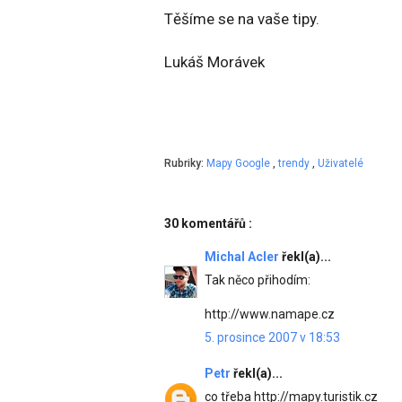
Těšíme se na vaše tipy.
Lukáš Morávek
Rubriky:
Mapy Google
,
trendy
,
Uživatelé
30 komentářů :
Michal Acler
řekl(a)...
Tak něco přihodím:
http://www.namape.cz
5. prosince 2007 v 18:53
Petr
řekl(a)...
co třeba http://mapy.turistik.cz