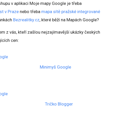
upu v aplikaci Moje mapy Google je třeba
st v Praze
nebo třeba
mapa sítě pražské integrované
tránkách
Bezrealitky.cz
, které běží na Mapách Google?
řem z vás, kteří zašlou nejzajímavější ukázky českých
ících cen:
ogle
Minimyš Google
ogle
Tričko Blogger