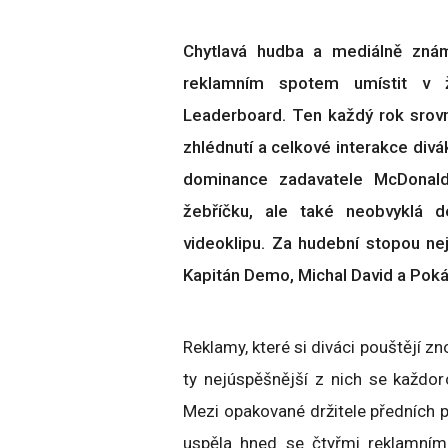
Chytlavá hudba a mediálně znám
reklamním spotem umístit v ž
Leaderboard. Ten každý rok srov
zhlédnutí a celkové interakce di
dominance zadavatele McDonald’
žebříčku, ale také neobvyklá d
videoklipu. Za hudební stopou nejo
Kapitán Demo, Michal David a Pok
Reklamy, které si diváci pouštějí zn
ty nejúspěšnější z nich se každo
Mezi opakované držitele předních p
uspěla hned se čtyřmi reklamními