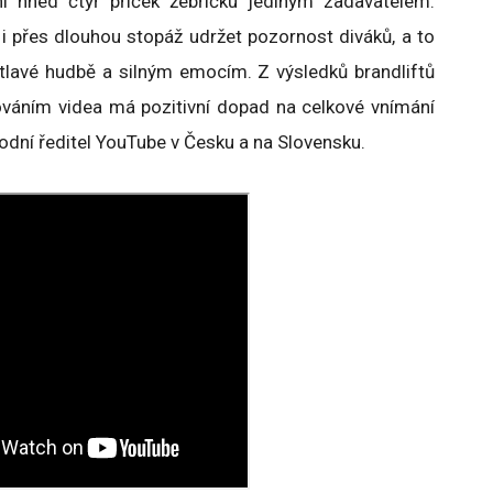
 hned čtyř příček žebříčku jediným zadavatelem.
i přes dlouhou stopáž udržet pozornost diváků, a to
tlavé hudbě a silným emocím. Z výsledků brandliftů
dováním videa má pozitivní dopad na celkové vnímání
hodní ředitel YouTube v Česku a na Slovensku.