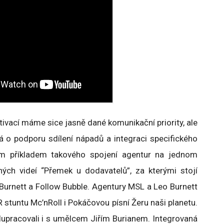
ktivací máme sice jasně dané komunikační priority, ale
dná o podporu sdílení nápadů a integraci specifického
ým příkladem takového spojení agentur na jednom
ných videí “Přemek u dodavatelů”, za kterými stojí
Burnett a Follow Bubble. Agentury MSL a Leo Burnett
PR stuntu Mc’nRoll i Pokáčovou písní Žeru naši planetu.
upracovali i s umělcem Jiřím Burianem. Integrovaná