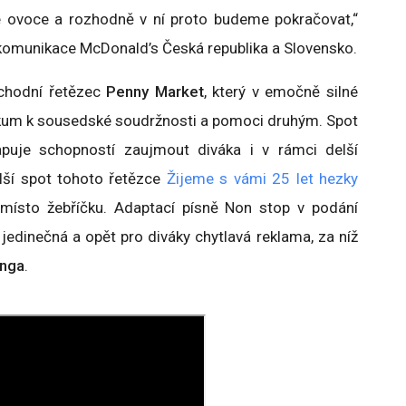
 ovoce a rozhodně v ní proto budeme pokračovat,“
 a komunikace McDonald’s Česká republika a Slovensko.
bchodní řetězec
Penny Market
, který v emočně silné
ikum k sousedské soudržnosti a pomoci druhým. Spot
puje schopností zaujmout diváka i v rámci delší
lší spot tohoto řetězce
Žijeme s vámi 25 let hezky
místo žebříčku. Adaptací písně Non stop v podání
edinečná a opět pro diváky chytlavá reklama, za níž
inga
.