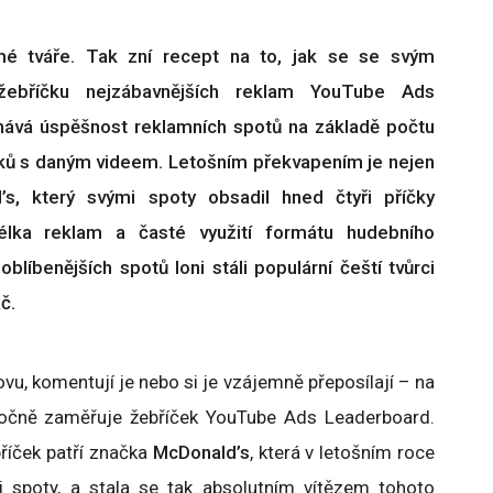
é tváře. Tak zní recept na to, jak se se svým
ebříčku nejzábavnějších reklam YouTube Ads
nává úspěšnost reklamních spotů na základě počtu
váků s daným videem. Letošním překvapením je nejen
s, který svými spoty obsadil hned čtyři příčky
élka reklam a časté využití formátu hudebního
blíbenějších spotů loni stáli populární čeští tvůrci
áč.
ovu, komentují je nebo si je vzájemně přeposílají – na
ročně zaměřuje žebříček YouTube Ads Leaderboard.
říček patří značka
McDonald’s
, která v letošním roce
 spoty, a stala se tak absolutním vítězem tohoto