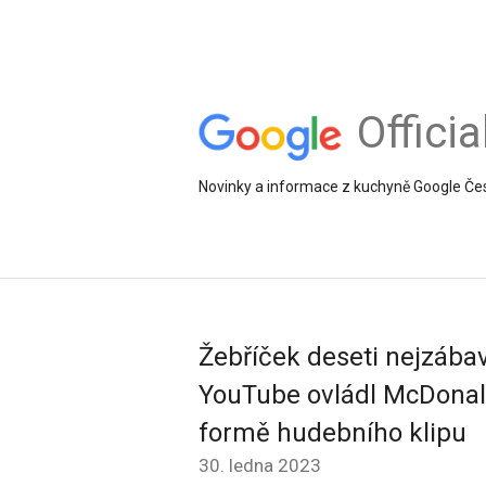
Offici
Novinky a informace z kuchyně Google Če
Žebříček deseti nejzába
YouTube ovládl McDonald’
formě hudebního klipu
30. ledna 2023