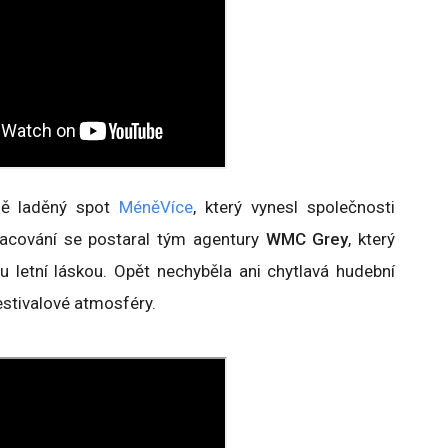
ně laděný spot
MéněVíce
, který vynesl společnosti
racování se postaral tým agentury
WMC Grey
, který
 letní láskou. Opět nechyběla ani chytlavá hudební
festivalové atmosféry.