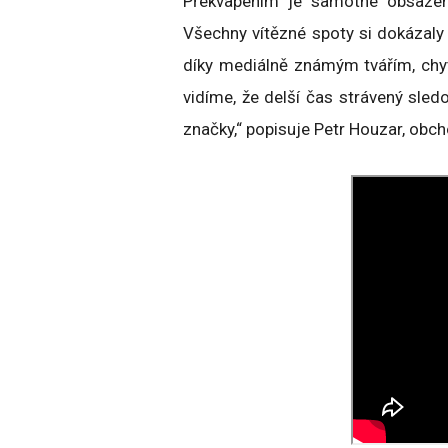
Překvapením je samotné obsazení
Všechny vítězné spoty si dokázaly 
díky mediálně známým tvářím, chy
vidíme, že delší čas strávený sle
značky,“ popisuje Petr Houzar, obc