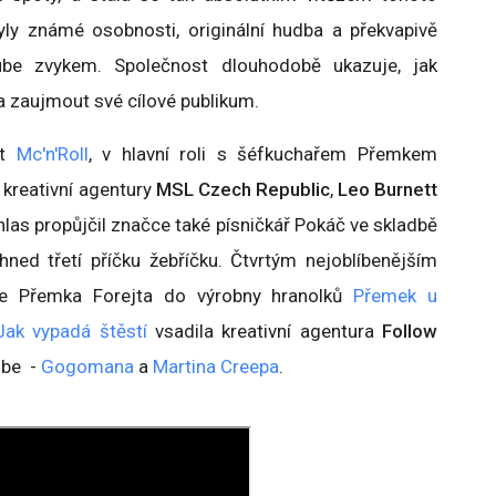
yly známé osobnosti, originální hudba a překvapivě
be zvykem. Společnost dlouhodobě ukazuje, jak
a zaujmout své cílové publikum.
ot
Mc'n'Roll
, v hlavní roli s šéfkuchařem Přemkem
 kreativní agentury
MSL Czech Republic
,
Leo Burnett
i hlas propůjčil značce také písničkář Pokáč ve skladbě
 hned třetí příčku žebříčku. Čtvrtým nejoblíbenějším
ze Přemka Forejta do výrobny hranolků
Přemek u
Jak vypadá štěstí
vsadila kreativní agentura
Follow
ube -
Gogomana
a
Martina Creepa
.