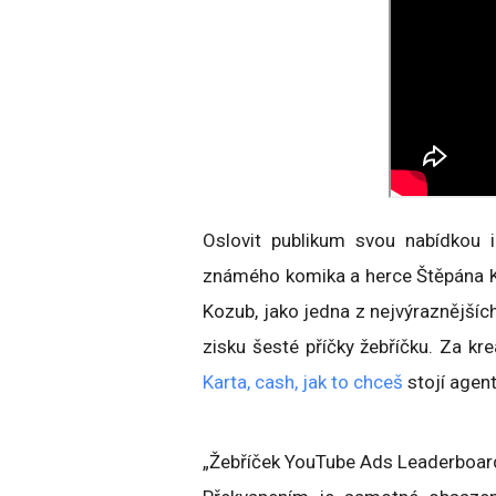
Oslovit publikum svou nabídkou i
známého komika a herce Štěpána K
Kozub, jako jedna z nejvýraznějšíc
zisku šesté příčky žebříčku. Za k
Karta, cash, jak to chceš
stojí agen
„Žebříček YouTube Ads Leaderboard