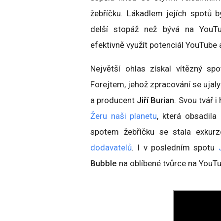
žebříčku. Lákadlem jejích spotů b
delší stopáž než bývá na YouTu
efektivně využít potenciál YouTube 
Největší ohlas získal vítězný sp
Forejtem, jehož zpracování se ujaly
a producent
Jiří Burian
. Svou tvář 
Žeru naši planetu
, která obsadila
spotem žebříčku se stala exkur
dodavatelů
. I v posledním spotu
Bubble
na oblíbené tvůrce na YouT