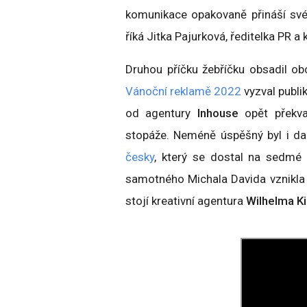
komunikace opakovaně přináší své
říká Jitka Pajurková, ředitelka PR
Druhou příčku žebříčku obsadil o
Vánoční reklamě 2022
vyzval publ
od agentury
Inhouse
opět překva
stopáže. Neméně úspěšný byl i da
česky
, který se dostal na sedmé 
samotného Michala Davida vznikla j
stojí kreativní agentura
Wilhelma K