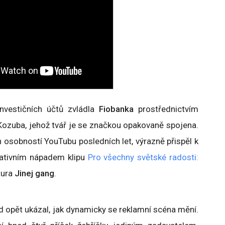
nvestičních účtů zvládla
Fiobanka
prostřednictvím
ozuba, jehož tvář je se značkou opakovaně spojena.
h osobností YouTubu posledních let, výrazně přispěl k
reativním nápadem klipu
Pro všechny světské radosti:
tura
Jinej gang
.
 opět ukázal, jak dynamicky se reklamní scéna mění.