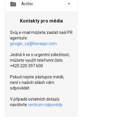


Archiv
Kontakty pro média
Svůj e-mail můžete zaslat naší PR
agentuře:
google_cz@havaspr.com
Jedná-li se o urgentní záležitost,
můžete využít telefonní číslo:
+420 220 397 600
Pokud nejste zástupce médií,
není v našich silách vám
odpovědět.
V případě ostatních dotazů
navštivte
centrum nápovědy
.