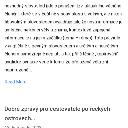
nevhodný slovosled (jde o porušení tzv. aktuálního větného
členění, které se v češtině v souvislosti s volným, ale nikoli
libovolným slovosledem vyjadřuje tak, že nová informace je
umístěna na konci věty a známá, kontextově zapojená
informace je na jejím začátku (téma – réma)). Toto pravidlo
v angličtině s pevným slovosledem a určitým a neurčitým
členem samozřejmě neplatí, a tak příliš těsné „kopírování“
anglické syntaxe vede k tomu, že přeložená věta zní
nepřirozeně ...
Read More
Dobré zprávy pro cestovatele po řeckých
ostrovech...
18. listopadu 2008