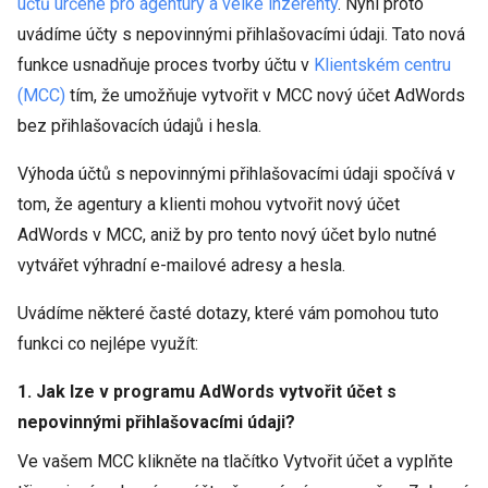
účtů určené pro agentury a velké inzerenty
. Nyní proto
uvádíme účty s nepovinnými přihlašovacími údaji. Tato nová
funkce usnadňuje proces tvorby účtu v
Klientském centru
(MCC)
tím, že umožňuje vytvořit v MCC nový účet AdWords
bez přihlašovacích údajů i hesla.
Výhoda účtů s nepovinnými přihlašovacími údaji spočívá v
tom, že agentury a klienti mohou vytvořit nový účet
AdWords v MCC, aniž by pro tento nový účet bylo nutné
vytvářet výhradní e-mailové adresy a hesla.
Uvádíme některé časté dotazy, které vám pomohou tuto
funkci co nejlépe využít:
1. Jak lze v programu AdWords vytvořit účet s
nepovinnými přihlašovacími údaji?
Ve vašem MCC klikněte na tlačítko Vytvořit účet a vyplňte