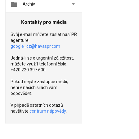


Archiv
Kontakty pro média
Svůj e-mail můžete zaslat naší PR
agentuře:
google_cz@havaspr.com
Jedná-li se o urgentní záležitost,
můžete využít telefonní číslo:
+420 220 397 600
Pokud nejste zástupce médií,
není v našich silách vám
odpovědět.
V případě ostatních dotazů
navštivte
centrum nápovědy
.