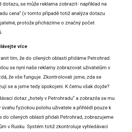
d dotazu, se může reklama zobrazit- například na
radu cena“ (v tomto případě totiž analýza dotazu
ijatelné, protože přicházíme o značný počet
ů.
lávejte více
nit tím, že do cílených oblastí přidáme Petrohrad.
udou se nyní naše reklamy zobrazovat uživatelům v
dá, že vše funguje. Zkontrolovali jsme, zda se
ují se a jsme tedy spokojeni. K čemu však dojde?
dávací dotaz „hotely v Petrohradu“ a zobrazila se mu
 úvahu fyzickou polohu uživatele a přihlédl pouze k
 do cílených oblastí přidali Petrohrad, zobrazujeme
ům v Rusku. Systém totiž zkontroluje vyhledávací