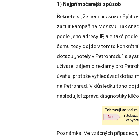
1) Nejpřímočařejší způsob
Řeknete si, že není nic snadnějšího-
zacílit kampaň na Moskvu. Tak snadn
podle jeho adresy IP, ale také podl
čemu tedy dojde v tomto konkrétní
dotazu „hotely v Petrohradu“ a sys
uživatel zájem o reklamy pro Petro
úvahu, protože vyhledávací dotaz m
na Petrohrad. V důsledku toho dojde
následující zpráva diagnostiky klíčo
Poznámka: Ve vzácných případech, 