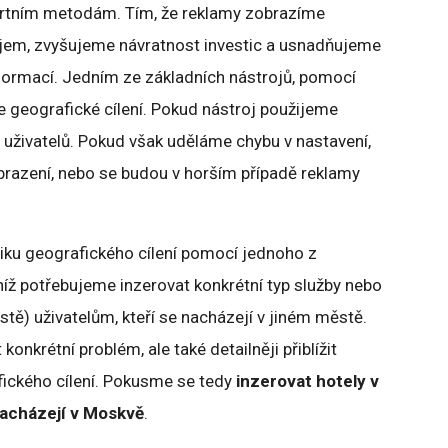
zertním metodám. Tím, že reklamy zobrazíme
ájem, zvyšujeme návratnost investic a usnadňujeme
nformací. Jedním ze základních nástrojů, pomocí
je geografické cílení. Pokud nástroj použijeme
uživatelů. Pokud však uděláme chybu v nastavení,
razení, nebo se budou v horším případě reklamy
giku geografického cílení pomocí jednoho z
níž potřebujeme inzerovat konkrétní typ služby nebo
ě) uživatelům, kteří se nacházejí v jiném městě.
konkrétní problém, ale také detailněji přiblížit
afického cílení. Pokusme se tedy
inzerovat hotely v
nacházejí v Moskvě
.