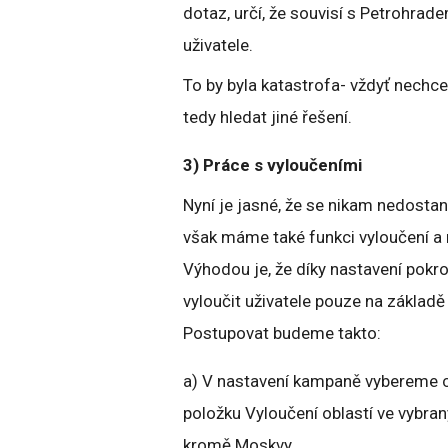
dotaz, určí, že souvisí s Petrohrad
uživatele.
To by byla katastrofa- vždyť nech
tedy hledat jiné řešení.
3) Práce s vyloučeními
Nyní je jasné, že se nikam nedostan
však máme také funkci vyloučení a
Výhodou je, že díky nastavení pokr
vyloučit uživatele pouze na základě
Postupovat budeme takto:
a) V nastavení kampaně vybereme cí
položku Vyloučení oblastí ve vybra
kromě Moskvy.