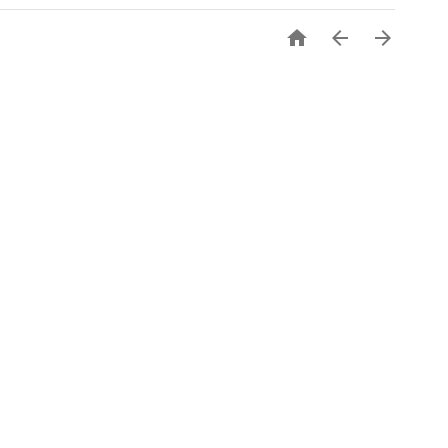


