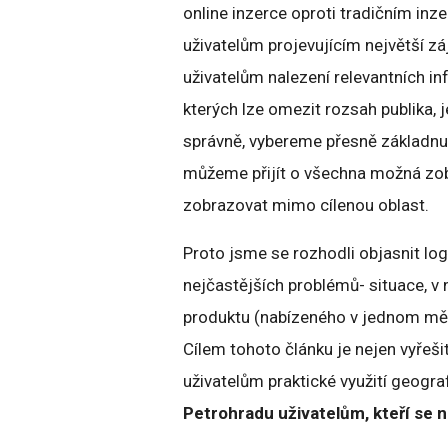
online inzerce oproti tradičním in
uživatelům projevujícím největší z
uživatelům nalezení relevantních i
kterých lze omezit rozsah publika, 
správně, vybereme přesně základnu 
můžeme přijít o všechna možná zob
zobrazovat mimo cílenou oblast.
Proto jsme se rozhodli objasnit lo
nejčastějších problémů- situace, v 
produktu (nabízeného v jednom měst
Cílem tohoto článku je nejen vyřešit 
uživatelům praktické využití geogr
Petr
ohradu uživatelům, kteří se 