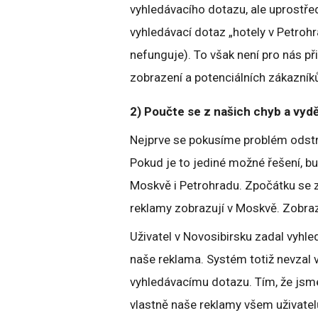
vyhledávacího dotazu, ale uprostře
vyhledávací dotaz „hotely v Petroh
nefunguje). To však není pro nás př
zobrazení a potenciálních zákazník
2) Poučte se z našich chyb a vydě
Nejprve se pokusíme problém odstra
Pokud je to jediné možné řešení, b
Moskvě i Petrohradu. Zpočátku se z
reklamy zobrazují v Moskvě. Zobraz
Uživatel v Novosibirsku zadal vyhle
naše reklama. Systém totiž nevzal v
vyhledávacímu dotazu. Tím, že jsme
vlastně naše reklamy všem uživatel