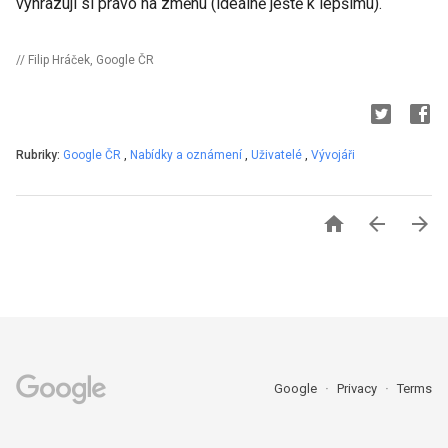
vyhrazuji si právo na změnu (ideálně ještě k lepšímu).
// Filip Hráček, Google ČR
Rubriky:
Google ČR
,
Nabídky a oznámení
,
Uživatelé
,
Vývojáři



Google
Privacy
Terms