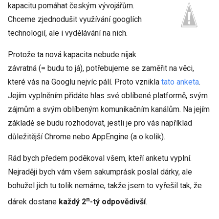
kapacitu pomáhat českým vývojářům.
Chceme zjednodušit využívání googlích
technologií, ale i vydělávání na nich.
Protože ta nová kapacita nebude nijak
závratná (= budu to já), potřebujeme se zaměřit na věci,
které vás na Googlu nejvíc pálí. Proto vznikla
tato anketa
.
Jejím vyplněním přidáte hlas své oblíbené platformě, svým
zájmům a svým oblíbeným komunikačním kanálům. Na jejím
základě se budu rozhodovat, jestli je pro vás například
důležitější Chrome nebo AppEngine (a o kolik).
Rád bych předem poděkoval všem, kteří anketu vyplní.
Nejraději bych vám všem sakumprásk poslal dárky, ale
bohužel jich tu tolik nemáme, takže jsem to vyřešil tak, že
n
dárek dostane
každý 2
-tý odpovědivší
.