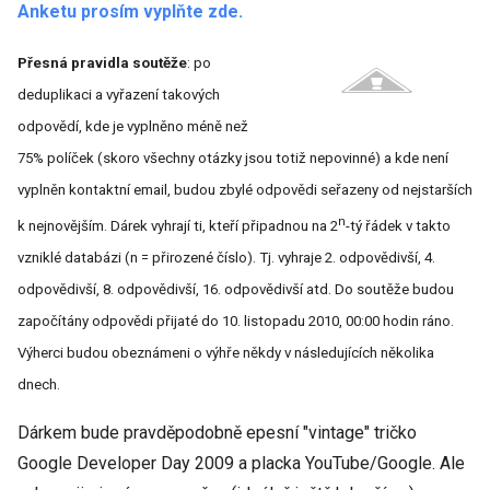
Anketu prosím vyplňte zde.
Přesná pravidla soutěže
: po
deduplikaci a vyřazení takových
odpovědí, kde je vyplněno méně než
75% políček (skoro všechny otázky jsou totiž nepovinné) a kde není
vyplněn kontaktní email, budou zbylé odpovědi seřazeny od nejstarších
n
k nejnovějším. Dárek vyhrají ti, kteří připadnou na 2
-tý řádek v takto
vzniklé databázi (n = přirozené číslo). Tj. vyhraje 2. odpovědivší, 4.
odpovědivší, 8. odpovědivší, 16. odpovědivší atd. Do soutěže budou
započítány odpovědi přijaté do 10. listopadu 2010, 00:00 hodin ráno.
Výherci budou obeznámeni o výhře někdy v následujících několika
dnech.
Dárkem bude pravděpodobně epesní "vintage" tričko
Google Developer Day 2009 a placka YouTube/Google. Ale