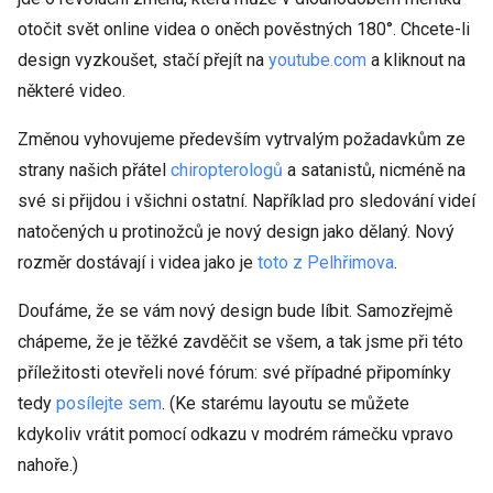
otočit svět online videa o oněch pověstných 180°. Chcete-li
design vyzkoušet, stačí přejít na
youtube.com
a kliknout na
některé video.
Změnou vyhovujeme především vytrvalým požadavkům ze
strany našich přátel
chiropterologů
a satanistů, nicméně na
své si přijdou i všichni ostatní. Například pro sledování videí
natočených u protinožců je nový design jako dělaný. Nový
rozměr dostávají i videa jako je
toto z Pelhřimova
.
Doufáme, že se vám nový design bude líbit. Samozřejmě
chápeme, že je těžké zavděčit se všem, a tak jsme při této
příležitosti otevřeli nové fórum: své případné připomínky
tedy
posílejte sem
. (Ke starému layoutu se můžete
kdykoliv vrátit pomocí odkazu v modrém rámečku vpravo
nahoře.)