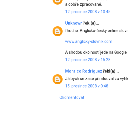
a dobře zpracované.
12. prosince 2008 v 10:45
Unknown
řekl(a)...
fhucho: Anglicko-český online slov
www.anglicky-slovnik.com
A shodou okolností jede na Google
12. prosince 2008 v 15:28
Monrico Rodriguez
řekl(a)...
Já bych se zase přimlouval za vyh
15. prosince 2008 v 0:48
Okomentovat