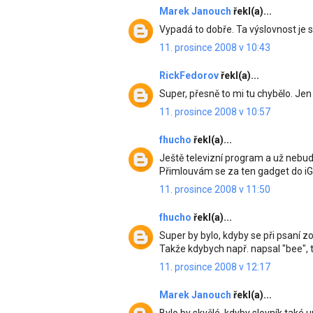
Marek Janouch
řekl(a)...
Vypadá to dobře. Ta výslovnost je s
11. prosince 2008 v 10:43
RickFedorov
řekl(a)...
Super, přesně to mi tu chybělo. Jen 
11. prosince 2008 v 10:57
fhucho
řekl(a)...
Ještě televizní program a už nebu
Přimlouvám se za ten gadget do iG
11. prosince 2008 v 11:50
fhucho
řekl(a)...
Super by bylo, kdyby se při psaní 
Takže kdybych např. napsal "bee", t
11. prosince 2008 v 12:17
Marek Janouch
řekl(a)...