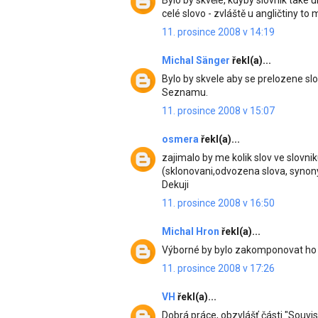
Bylo by skvělé, kdyby slovník také 
celé slovo - zvláště u angličtiny to
11. prosince 2008 v 14:19
Michal Sänger
řekl(a)...
Bylo by skvele aby se prelozene slo
Seznamu.
11. prosince 2008 v 15:07
osmera
řekl(a)...
zajimalo by me kolik slov ve slovn
(sklonovani,odvozena slova, synony
Dekuji
11. prosince 2008 v 16:50
Michal Hron
řekl(a)...
Výborné by bylo zakomponovat ho d
11. prosince 2008 v 17:26
VH
řekl(a)...
Dobrá práce, obzvlášť části "Souvise