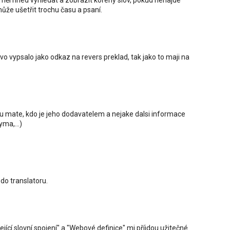
uměl hned vyhledat a zobrazit kořeny slov, pokud nenajde
 může ušetřit trochu času a psaní.
vo vypsalo jako odkaz na revers preklad, tak jako to maji na
iku mate, kdo je jeho dodavatelem a nejake dalsi informace
ma,...)
o translatoru.
jící slovní spojení" a "Webové definice" mi příjdou užitečné