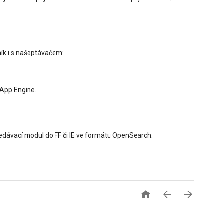
ník i s našeptávačem:
 App Engine.
ledávací modul do FF či IE ve formátu OpenSearch.


