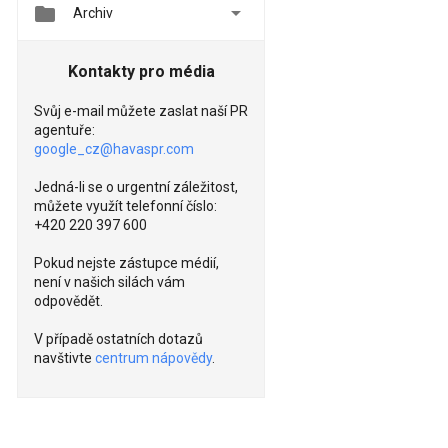


Archiv
Kontakty pro média
Svůj e-mail můžete zaslat naší PR
agentuře:
google_cz@havaspr.com
Jedná-li se o urgentní záležitost,
můžete využít telefonní číslo:
+420 220 397 600
Pokud nejste zástupce médií,
není v našich silách vám
odpovědět.
V případě ostatních dotazů
navštivte
centrum nápovědy
.