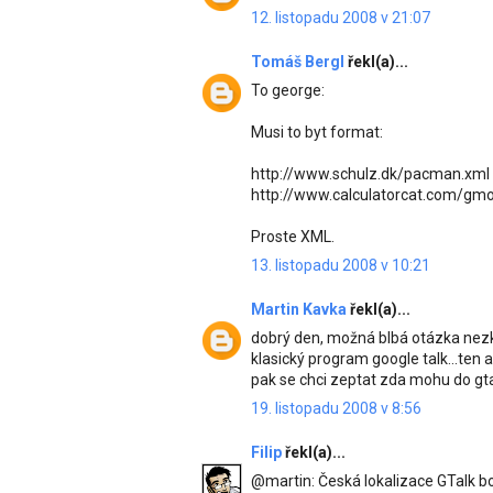
12. listopadu 2008 v 21:07
Tomáš Bergl
řekl(a)...
To george:
Musi to byt format:
http://www.schulz.dk/pacman.xml
http://www.calculatorcat.com/gm
Proste XML.
13. listopadu 2008 v 10:21
Martin Kavka
řekl(a)...
dobrý den, možná blbá otázka nezku
klasický program google talk...ten 
pak se chci zeptat zda mohu do gtal
19. listopadu 2008 v 8:56
Filip
řekl(a)...
@martin: Česká lokalizace GTalk bo