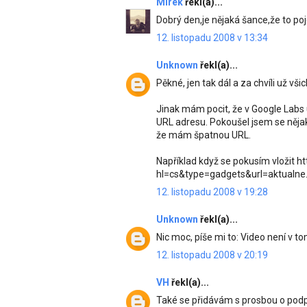
Mirek
řekl(a)...
Dobrý den,je nějaká šance,že to po
12. listopadu 2008 v 13:34
Unknown
řekl(a)...
Pěkné, jen tak dál a za chvíli už vši
Jinak mám pocit, že v Google Labs 
URL adresu. Pokoušel jsem se nějak
že mám špatnou URL.
Například když se pokusím vložit h
hl=cs&type=gadgets&url=aktualne.
12. listopadu 2008 v 19:28
Unknown
řekl(a)...
Nic moc, píše mi to: Video není v
12. listopadu 2008 v 20:19
VH
řekl(a)...
Také se přidávám s prosbou o podpo