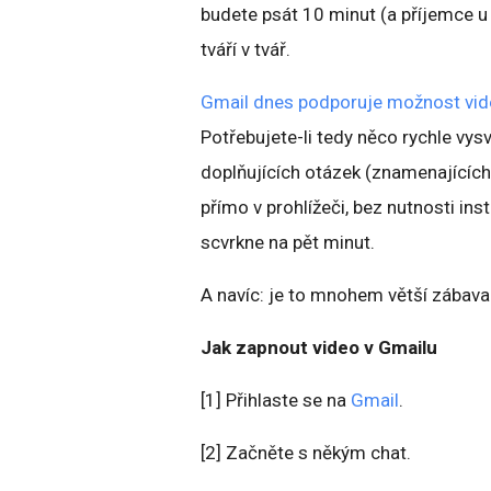
budete psát 10 minut (a příjemce u 
tváří v tvář.
Gmail dnes podporuje možnost vi
Potřebujete-li tedy něco rychle vysv
doplňujících otázek (znamenajících 
přímo v prohlížeči, bez nutnosti in
scvrkne na pět minut.
A navíc: je to mnohem větší zábava.
Jak zapnout video v Gmailu
[1] Přihlaste se na
Gmail
.
[2] Začněte s někým chat.