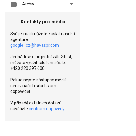


Archiv
Kontakty pro média
Svůj e-mail můžete zaslat naší PR
agentuře:
google_cz@havaspr.com
Jedná-li se o urgentní záležitost,
můžete využít telefonní číslo:
+420 220 397 600
Pokud nejste zástupce médií,
není v našich silách vám
odpovědět.
V případě ostatních dotazů
navštivte
centrum nápovědy
.