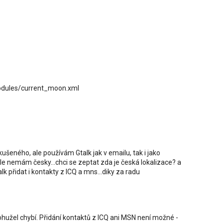
odules/current_moon.xml
šeného, ale používám Gtalk jak v emailu, tak i jako
ale nemám česky...chci se zeptat zda je česká lokalizace? a
k přidat i kontakty z ICQ a mns...diky za radu
hužel chybí. Přidání kontaktů z ICQ ani MSN není možné -