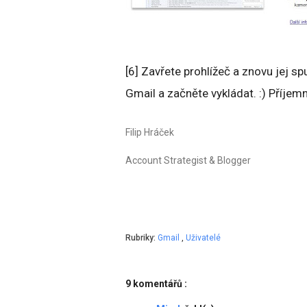
[6] Zavřete prohlížeč a znovu jej sp
Gmail a začněte vykládat. :) Příjem
Filip Hráček
Account Strategist & Blogger
Rubriky:
Gmail
,
Uživatelé
9 komentářů :