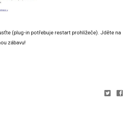
usťte (plug-in potřebuje restart prohlížeče). Jděte na
nou zábavu!