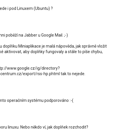
jede i pod Linuxem (Ubuntu) ?
chni poběží na Jabber u Google Mail. ;-)
u doplňku Miniaplikace je malá nápověda, jak správně vložit
é aktivovat, aby doplňky fungovaly a stále to píše chybu,
ttp://www.google.cz/ig/directory?
centrum.cz/export/rss-hp.phtml tak to nejede.
 tomto operačním systému podporováno :-(
ru linuxu. Nebo někdo ví, jak doplňek rozchodit?