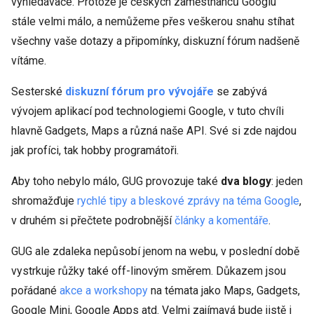
vyhledávače. Protože je českých zaměstnanců Googlu
stále velmi málo, a nemůžeme přes veškerou snahu stíhat
všechny vaše dotazy a připomínky, diskuzní fórum nadšeně
vítáme.
Sesterské
diskuzní fórum pro vývojáře
se zabývá
vývojem aplikací pod technologiemi Google, v tuto chvíli
hlavně Gadgets, Maps a různá naše API. Své si zde najdou
jak profíci, tak hobby programátoři.
Aby toho nebylo málo, GUG provozuje také
dva blogy
: jeden
shromažďuje
rychlé tipy a bleskové zprávy na téma Google
,
v druhém si přečtete podrobnější
články a komentáře
.
GUG ale zdaleka nepůsobí jenom na webu, v poslední době
vystrkuje růžky také off-linovým směrem. Důkazem jsou
pořádané
akce a workshopy
na témata jako Maps, Gadgets,
Google Mini, Google Apps atd. Velmi zajímavá bude jistě i