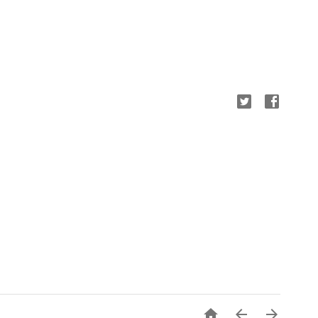


