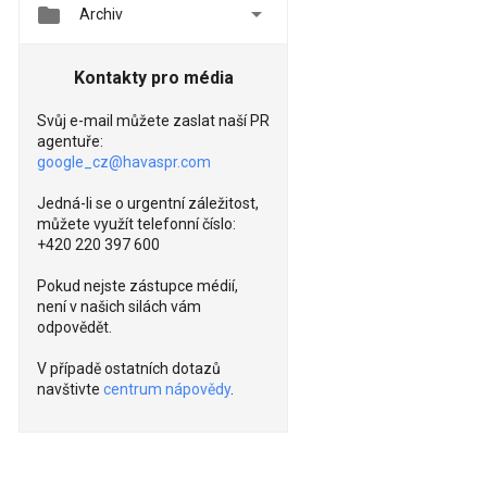


Archiv
Kontakty pro média
Svůj e-mail můžete zaslat naší PR
agentuře:
google_cz@havaspr.com
Jedná-li se o urgentní záležitost,
můžete využít telefonní číslo:
+420 220 397 600
Pokud nejste zástupce médií,
není v našich silách vám
odpovědět.
V případě ostatních dotazů
navštivte
centrum nápovědy
.