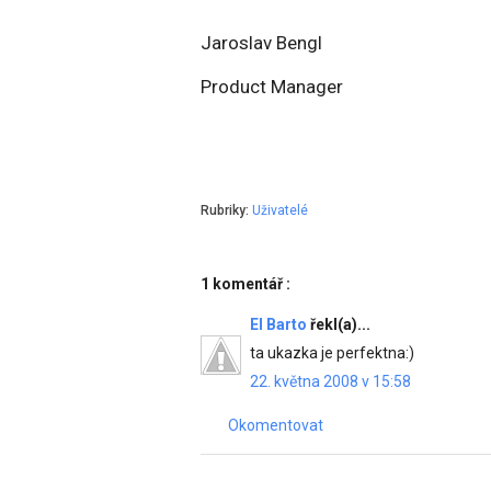
Jaroslav Bengl
Product Manager
Rubriky:
Uživatelé
1 komentář :
El Barto
řekl(a)...
ta ukazka je perfektna:)
22. května 2008 v 15:58
Okomentovat