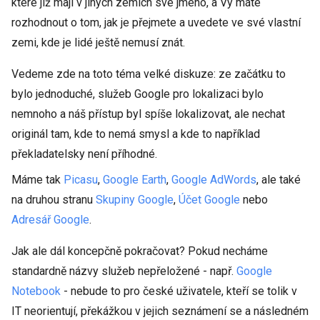
které již mají v jiných zemích své jméno, a Vy máte
rozhodnout o tom, jak je přejmete a uvedete ve své vlastní
zemi, kde je lidé ještě nemusí znát.
Vedeme zde na toto téma velké diskuze: ze začátku to
bylo jednoduché, služeb Google pro lokalizaci bylo
nemnoho a náš přístup byl spíše lokalizovat, ale nechat
originál tam, kde to nemá smysl a kde to například
překladatelsky není příhodné.
Máme tak
Picasu
,
Google Earth
,
Google AdWords
, ale také
na druhou stranu
Skupiny Google
,
Účet Google
nebo
Adresář Google
.
Jak ale dál koncepčně pokračovat? Pokud necháme
standardně názvy služeb nepřeložené - např.
Google
Notebook
- nebude to pro české uživatele, kteří se tolik v
IT neorientují, překážkou v jejich seznámení se a následném