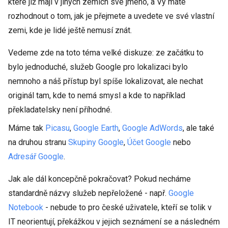
které již mají v jiných zemích své jméno, a Vy máte
rozhodnout o tom, jak je přejmete a uvedete ve své vlastní
zemi, kde je lidé ještě nemusí znát.
Vedeme zde na toto téma velké diskuze: ze začátku to
bylo jednoduché, služeb Google pro lokalizaci bylo
nemnoho a náš přístup byl spíše lokalizovat, ale nechat
originál tam, kde to nemá smysl a kde to například
překladatelsky není příhodné.
Máme tak
Picasu
,
Google Earth
,
Google AdWords
, ale také
na druhou stranu
Skupiny Google
,
Účet Google
nebo
Adresář Google
.
Jak ale dál koncepčně pokračovat? Pokud necháme
standardně názvy služeb nepřeložené - např.
Google
Notebook
- nebude to pro české uživatele, kteří se tolik v
IT neorientují, překážkou v jejich seznámení se a následném