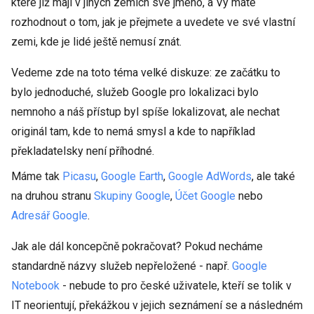
které již mají v jiných zemích své jméno, a Vy máte
rozhodnout o tom, jak je přejmete a uvedete ve své vlastní
zemi, kde je lidé ještě nemusí znát.
Vedeme zde na toto téma velké diskuze: ze začátku to
bylo jednoduché, služeb Google pro lokalizaci bylo
nemnoho a náš přístup byl spíše lokalizovat, ale nechat
originál tam, kde to nemá smysl a kde to například
překladatelsky není příhodné.
Máme tak
Picasu
,
Google Earth
,
Google AdWords
, ale také
na druhou stranu
Skupiny Google
,
Účet Google
nebo
Adresář Google
.
Jak ale dál koncepčně pokračovat? Pokud necháme
standardně názvy služeb nepřeložené - např.
Google
Notebook
- nebude to pro české uživatele, kteří se tolik v
IT neorientují, překážkou v jejich seznámení se a následném