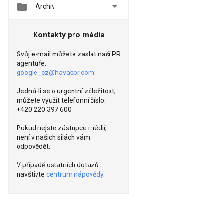


Archiv
Kontakty pro média
Svůj e-mail můžete zaslat naší PR
agentuře:
google_cz@havaspr.com
Jedná-li se o urgentní záležitost,
můžete využít telefonní číslo:
+420 220 397 600
Pokud nejste zástupce médií,
není v našich silách vám
odpovědět.
V případě ostatních dotazů
navštivte
centrum nápovědy
.