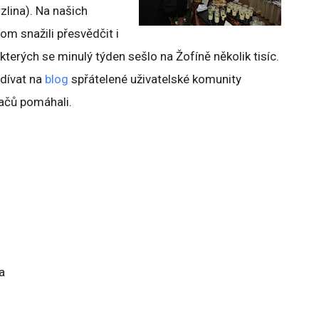
zlina). Na našich
om snažili přesvědčit i
kterých se minulý týden sešlo na Žofíně několik tisíc.
odívat na
blog
spřátelené uživatelské komunity
ačů pomáhali.
a