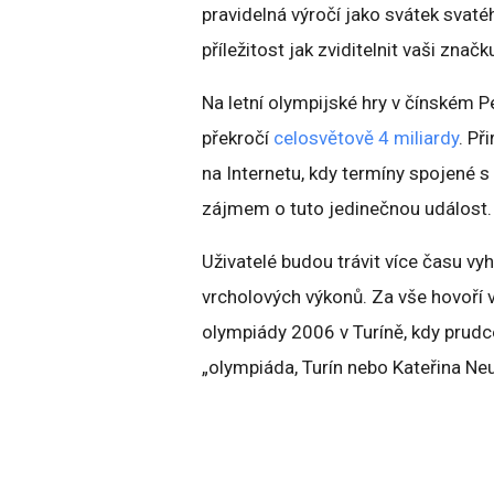
pravidelná výročí jako svátek svat
příležitost jak zviditelnit vaši zna
Na letní olympijské hry v čínském P
překročí
celosvětově 4 miliardy
. Př
na Internetu, kdy termíny spojené
zájmem o tuto jedinečnou událost.
Uživatelé budou trávit více času vy
vrcholových výkonů. Za vše hovoří 
olympiády 2006 v Turíně, kdy prudc
„olympiáda, Turín nebo Kateřina N