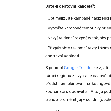
Jste-li cestovní kancelář:
• Optimalizujte kampaně nabízející l
• Vytvořte kampaně tématicky orie
• Navyšte denní rozpočty tak, aby p
• Přizpůsobte reklamní texty fázím 
sportovní události.
S pomocí
Google Trends
lze zjistit
rámci regionu za vybrané časové o
předstihem plánovat marketingové 
koordinaci s dodavateli. A to je p
trend a proměnit jej v solidní (obcho