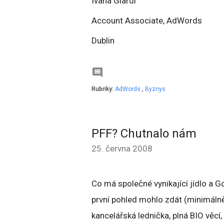
Ivana Giardi
Account Associate, AdWords
Dublin

Rubriky:
AdWords
,
Byznys
PFF? Chutnalo nám
25. června 2008
Co má společné vynikající jídlo a G
první pohled mohlo zdát (minimálně
kancelářská lednička, plná BIO věcí,