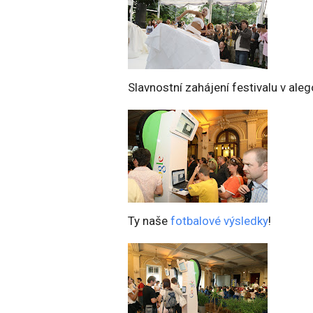
Slavnostní zahájení festivalu v al
Ty naše
fotbalové výsledky
!