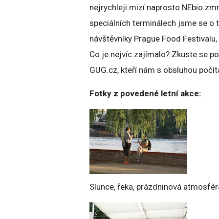
nejrychleji mizí naprosto NEbio zmr
speciálních terminálech jsme se o t
návštěvníky Prague Food Festivalu, 
Co je nejvíc zajímalo? Zkuste se p
GUG.cz, kteří nám s obsluhou počít
Fotky z povedené letní akce:
Slunce, řeka, prázdninová atmosfér