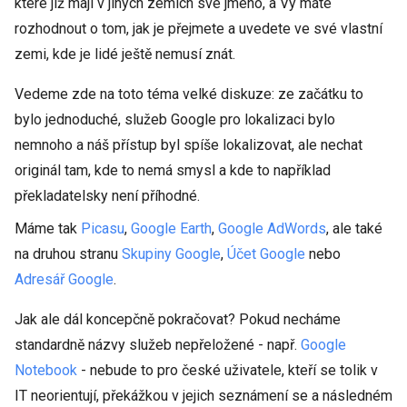
které již mají v jiných zemích své jméno, a Vy máte
rozhodnout o tom, jak je přejmete a uvedete ve své vlastní
zemi, kde je lidé ještě nemusí znát.
Vedeme zde na toto téma velké diskuze: ze začátku to
bylo jednoduché, služeb Google pro lokalizaci bylo
nemnoho a náš přístup byl spíše lokalizovat, ale nechat
originál tam, kde to nemá smysl a kde to například
překladatelsky není příhodné.
Máme tak
Picasu
,
Google Earth
,
Google AdWords
, ale také
na druhou stranu
Skupiny Google
,
Účet Google
nebo
Adresář Google
.
Jak ale dál koncepčně pokračovat? Pokud necháme
standardně názvy služeb nepřeložené - např.
Google
Notebook
- nebude to pro české uživatele, kteří se tolik v
IT neorientují, překážkou v jejich seznámení se a následném