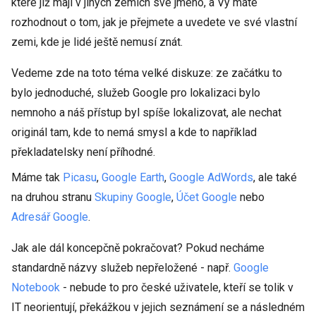
které již mají v jiných zemích své jméno, a Vy máte
rozhodnout o tom, jak je přejmete a uvedete ve své vlastní
zemi, kde je lidé ještě nemusí znát.
Vedeme zde na toto téma velké diskuze: ze začátku to
bylo jednoduché, služeb Google pro lokalizaci bylo
nemnoho a náš přístup byl spíše lokalizovat, ale nechat
originál tam, kde to nemá smysl a kde to například
překladatelsky není příhodné.
Máme tak
Picasu
,
Google Earth
,
Google AdWords
, ale také
na druhou stranu
Skupiny Google
,
Účet Google
nebo
Adresář Google
.
Jak ale dál koncepčně pokračovat? Pokud necháme
standardně názvy služeb nepřeložené - např.
Google
Notebook
- nebude to pro české uživatele, kteří se tolik v
IT neorientují, překážkou v jejich seznámení se a následném