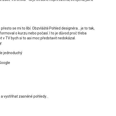
i přesto se mi to líbí. Obzvláště Pohled designéra... je to tak,
formoval o kurzu nebo počasí. I to je důvod proč třeba
t v TV bych si to asi moc představit nedokázal.
y:
ěle jednoduchý
 Google
 a vystřihat zasněné pohledy...