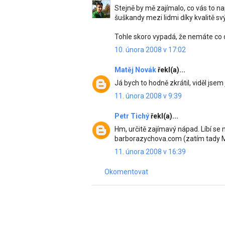
Stejně by mě zajímalo, co vás to na
šuškandy mezi lidmi díky kvalitě sv
Tohle skoro vypadá, že nemáte co dě
10. února 2008 v 17:02
Matěj Novák
řekl(a)...
Já bych to hodně zkrátil, viděl jse
11. února 2008 v 9:39
Petr Tichý
řekl(a)...
Hm, určitě zajímavý nápad. Líbí se 
barborazychova.com (zatím tady Micr
11. února 2008 v 16:39
Okomentovat