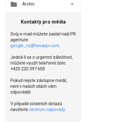


Archiv
Kontakty pro média
Svůj e-mail můžete zaslat naší PR
agentuře:
google_cz@havaspr.com
Jedná-li se o urgentní záležitost,
můžete využít telefonní číslo:
+420 220 397 600
Pokud nejste zástupce médií,
není v našich silách vám
odpovědět.
V případě ostatních dotazů
navštivte
centrum nápovědy
.