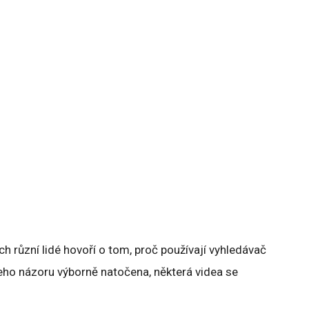
ých různí lidé hovoří o tom, proč používají vyhledávač
eho názoru výborně natočena, některá videa se