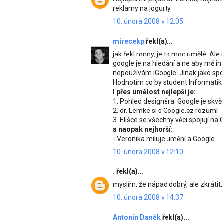
reklamy na jogurty.
10. února 2008 v 12:05
mirecekp
řekl(a)...
jak řekl ronny, je to moc umělé. Ale 
google je na hledání a ne aby mě in
nepoužívám iGoogle. Jinak jako spo
Hodnotím co by student Informatik
I přes umělost nejlepší je:
1. Pohled designéra: Google je skv
2. dr. Lemke si s Google.cz rozumí
3. Elišce se všechny věci spojují na
a naopak nejhorší:
- Veronika miluje umění a Google
10. února 2008 v 12:10
.
řekl(a)...
myslím, že nápad dobrý, ale zkrátit,
10. února 2008 v 14:37
Antonín Daněk
řekl(a)...