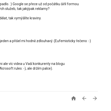
padlo. :) Google se přece už od počátku šiřil formou
ých služeb, tak jakýpak reklamy?
lat, tak vymýšlíte kraviny.
m jeden a přišel mi hodně zdlouhavý. (Eufemisticky řečeno :-)
mi ale víc videa u Vaší konkurenty na blogu
osoft rules :-), ale držím palce).


