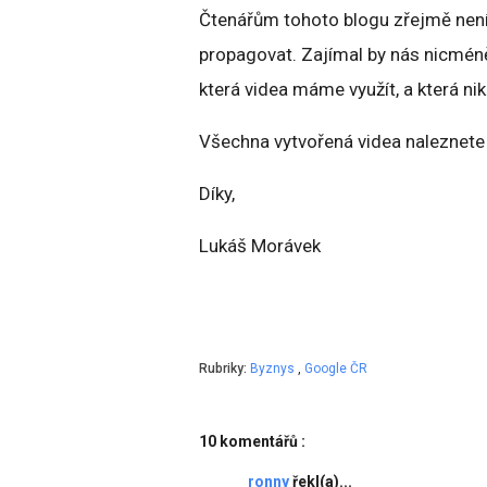
Čtenářům tohoto blogu zřejmě není
propagovat. Zajímal by nás nicméně 
která videa máme využít, a která niko
Všechna vytvořená videa naleznete
Díky,
Lukáš Morávek
Rubriky:
Byznys
,
Google ČR
10 komentářů :
ronny
řekl(a)...