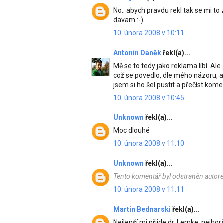
No.. abych pravdu rekl tak se mi to 
davam :-)
10. února 2008 v 10:11
Antonín Daněk
řekl(a)...
Mě se to tedy jako reklama líbí. Al
což se povedlo, dle mého názoru, až
jsem si ho šel pustit a přečíst kom
10. února 2008 v 10:45
Unknown
řekl(a)...
Moc dlouhé
10. února 2008 v 11:10
Unknown
řekl(a)...
Tento komentář byl odstraněn autor
10. února 2008 v 11:11
Martin Bednarski
řekl(a)...
Nejlepší mi přijde dr. Lemke, nejhor