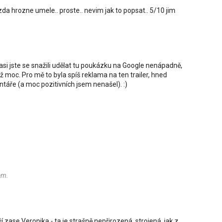
zda hrozne umele.. proste.. nevim jak to popsat.. 5/10 jim
e asi jste se snažili udělat tu poukázku na Google nenápadně,
 moc. Pro mě to byla spíš reklama na ten trailer, hned
entáře (a moc pozitivních jsem nenašel). :)
em.
ší zase Veronika - ta je strašně nepřirozená, strojená, jak z