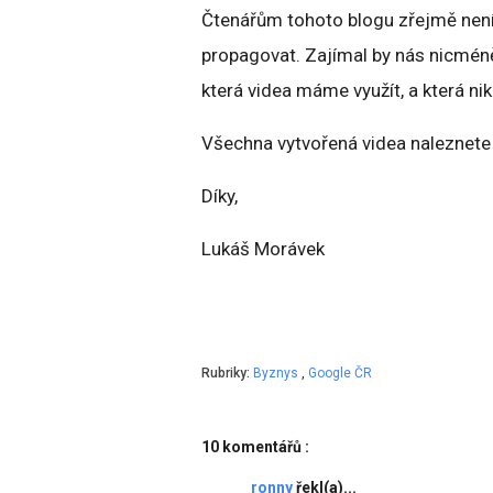
Čtenářům tohoto blogu zřejmě není
propagovat. Zajímal by nás nicméně 
která videa máme využít, a která niko
Všechna vytvořená videa naleznete
Díky,
Lukáš Morávek
Rubriky:
Byznys
,
Google ČR
10 komentářů :
ronny
řekl(a)...