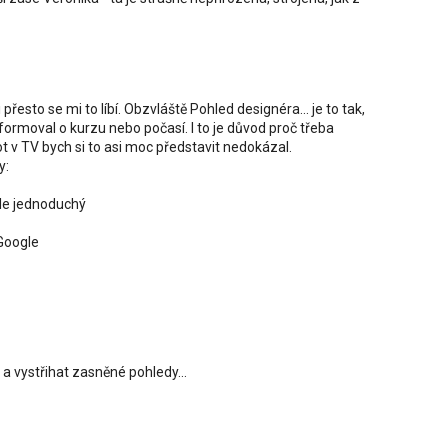
i přesto se mi to líbí. Obzvláště Pohled designéra... je to tak,
formoval o kurzu nebo počasí. I to je důvod proč třeba
t v TV bych si to asi moc představit nedokázal.
y:
ěle jednoduchý
 Google
 a vystřihat zasněné pohledy...