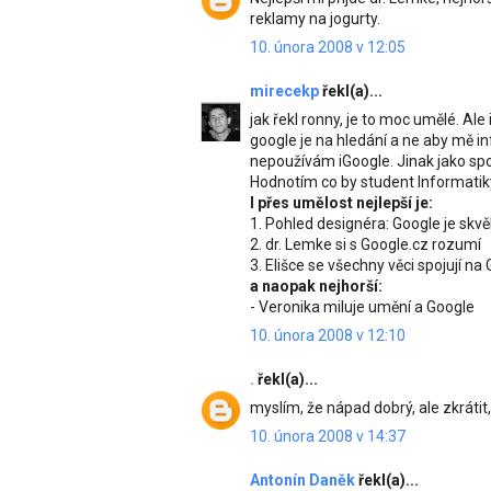
reklamy na jogurty.
10. února 2008 v 12:05
mirecekp
řekl(a)...
jak řekl ronny, je to moc umělé. Ale 
google je na hledání a ne aby mě in
nepoužívám iGoogle. Jinak jako spo
Hodnotím co by student Informatik
I přes umělost nejlepší je:
1. Pohled designéra: Google je skv
2. dr. Lemke si s Google.cz rozumí
3. Elišce se všechny věci spojují na
a naopak nejhorší:
- Veronika miluje umění a Google
10. února 2008 v 12:10
.
řekl(a)...
myslím, že nápad dobrý, ale zkrátit,
10. února 2008 v 14:37
Antonín Daněk
řekl(a)...