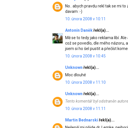
No.. abych pravdu rekl tak se mi to 
davam :-)
10. února 2008 v 10:11
Antonín Daněk
řekl(a)...
Mě se to tedy jako reklama líbí. Al
což se povedlo, dle mého názoru, až
jsem si ho šel pustit a přečíst kom
10. února 2008 v 10:45
Unknown
řekl(a)...
Moc dlouhé
10. února 2008 v 11:10
Unknown
řekl(a)...
Tento komentář byl odstraněn autor
10. února 2008 v 11:11
Martin Bednarski
řekl(a)...
Nejlepší mi přijde dr. Lemke, nejhor