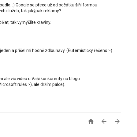
padlo. :) Google se přece už od počátku šiřil formou
ých služeb, tak jakýpak reklamy?
lat, tak vymýšlíte kraviny.
m jeden a přišel mi hodně zdlouhavý. (Eufemisticky řečeno :-)
mi ale víc videa u Vaší konkurenty na blogu
osoft rules :-), ale držím palce).


