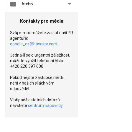


Archiv
Kontakty pro média
Svůj e-mail můžete zaslat naší PR
agentuře:
google_cz@havaspr.com
Jedná-li se o urgentní záležitost,
můžete využít telefonní číslo:
+420 220 397 600
Pokud nejste zástupce médií,
není v našich silách vám
odpovědět.
V případě ostatních dotazů
navštivte
centrum nápovědy
.