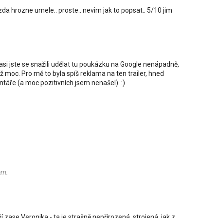
zda hrozne umele.. proste.. nevim jak to popsat.. 5/10 jim
e asi jste se snažili udělat tu poukázku na Google nenápadně,
 moc. Pro mě to byla spíš reklama na ten trailer, hned
entáře (a moc pozitivních jsem nenašel). :)
em.
ší zase Veronika - ta je strašně nepřirozená, strojená, jak z