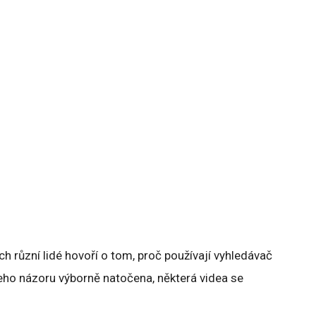
ých různí lidé hovoří o tom, proč používají vyhledávač
eho názoru výborně natočena, některá videa se