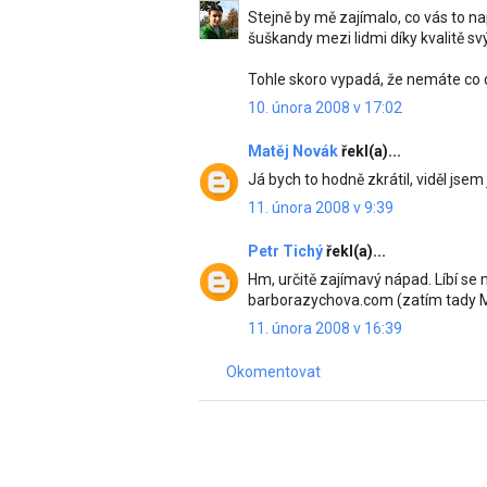
Stejně by mě zajímalo, co vás to na
šuškandy mezi lidmi díky kvalitě sv
Tohle skoro vypadá, že nemáte co dě
10. února 2008 v 17:02
Matěj Novák
řekl(a)...
Já bych to hodně zkrátil, viděl jse
11. února 2008 v 9:39
Petr Tichý
řekl(a)...
Hm, určitě zajímavý nápad. Líbí se 
barborazychova.com (zatím tady Micr
11. února 2008 v 16:39
Okomentovat