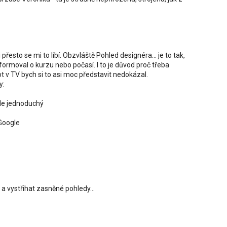
i přesto se mi to líbí. Obzvláště Pohled designéra... je to tak,
formoval o kurzu nebo počasí. I to je důvod proč třeba
t v TV bych si to asi moc představit nedokázal.
y:
ěle jednoduchý
 Google
 a vystřihat zasněné pohledy...