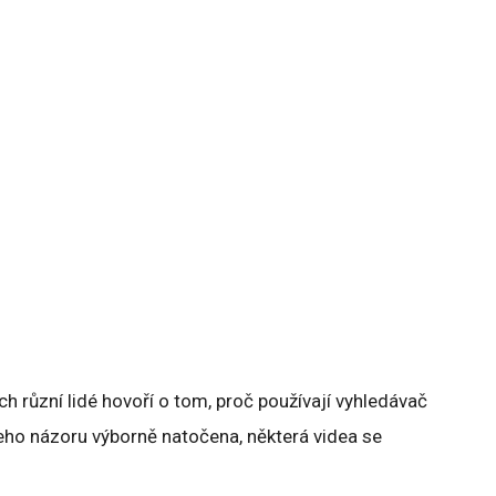
ých různí lidé hovoří o tom, proč používají vyhledávač
eho názoru výborně natočena, některá videa se