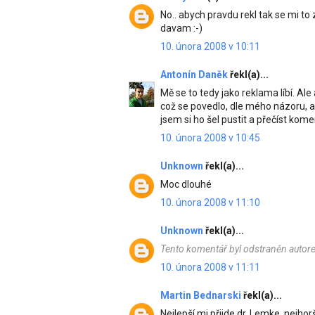
No.. abych pravdu rekl tak se mi to 
davam :-)
10. února 2008 v 10:11
Antonín Daněk
řekl(a)...
Mě se to tedy jako reklama líbí. Al
což se povedlo, dle mého názoru, až
jsem si ho šel pustit a přečíst kom
10. února 2008 v 10:45
Unknown
řekl(a)...
Moc dlouhé
10. února 2008 v 11:10
Unknown
řekl(a)...
Tento komentář byl odstraněn autor
10. února 2008 v 11:11
Martin Bednarski
řekl(a)...
Nejlepší mi přijde dr. Lemke, nejhor