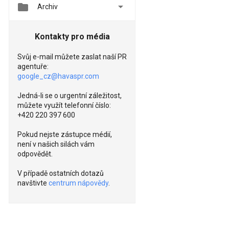


Archiv
Kontakty pro média
Svůj e-mail můžete zaslat naší PR
agentuře:
google_cz@havaspr.com
Jedná-li se o urgentní záležitost,
můžete využít telefonní číslo:
+420 220 397 600
Pokud nejste zástupce médií,
není v našich silách vám
odpovědět.
V případě ostatních dotazů
navštivte
centrum nápovědy
.