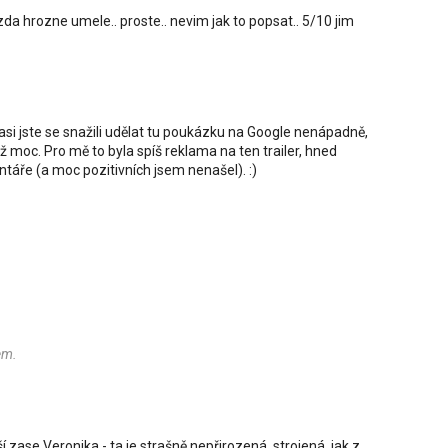
zda hrozne umele.. proste.. nevim jak to popsat.. 5/10 jim
e asi jste se snažili udělat tu poukázku na Google nenápadně,
 moc. Pro mě to byla spíš reklama na ten trailer, hned
entáře (a moc pozitivních jsem nenašel). :)
em.
ší zase Veronika - ta je strašně nepřirozená, strojená, jak z