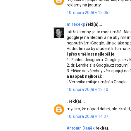
reklamy na jogurty.
10. února 2008 v 12:05
mirecekp
řekl(a)...
jak řekl ronny, je to moc umělé. Ale 
google je na hledání a ne aby mě in
nepoužívám iGoogle. Jinak jako spo
Hodnotím co by student Informatik
I přes umělost nejlepší je:
1. Pohled designéra: Google je skv
2. dr. Lemke si s Google.cz rozumí
3. Elišce se všechny věci spojují na
a naopak nejhorší:
- Veronika miluje umění a Google
10. února 2008 v 12:10
.
řekl(a)...
myslím, že nápad dobrý, ale zkrátit,
10. února 2008 v 14:37
Antonín Daněk
řekl(a)...