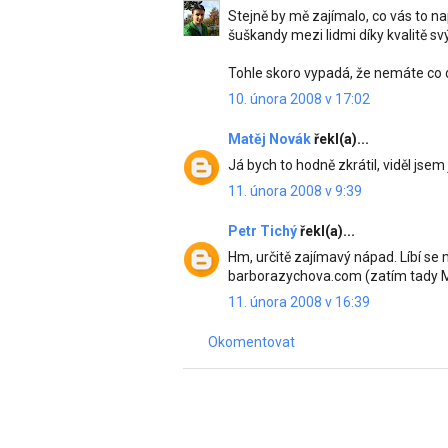
Stejně by mě zajímalo, co vás to na
šuškandy mezi lidmi díky kvalitě sv
Tohle skoro vypadá, že nemáte co dě
10. února 2008 v 17:02
Matěj Novák
řekl(a)...
Já bych to hodně zkrátil, viděl jse
11. února 2008 v 9:39
Petr Tichý
řekl(a)...
Hm, určitě zajímavý nápad. Líbí se 
barborazychova.com (zatím tady Micr
11. února 2008 v 16:39
Okomentovat