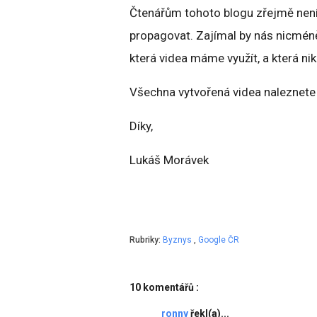
Čtenářům tohoto blogu zřejmě není
propagovat. Zajímal by nás nicméně 
která videa máme využít, a která niko
Všechna vytvořená videa naleznete
Díky,
Lukáš Morávek
Rubriky:
Byznys
,
Google ČR
10 komentářů :
ronny
řekl(a)...