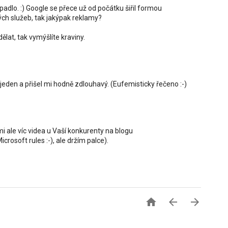
padlo. :) Google se přece už od počátku šiřil formou
ých služeb, tak jakýpak reklamy?
lat, tak vymýšlíte kraviny.
m jeden a přišel mi hodně zdlouhavý. (Eufemisticky řečeno :-)
mi ale víc videa u Vaší konkurenty na blogu
osoft rules :-), ale držím palce).


