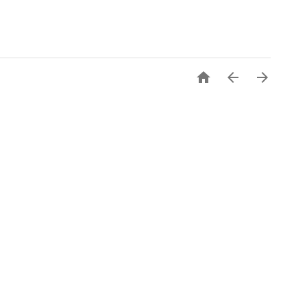


