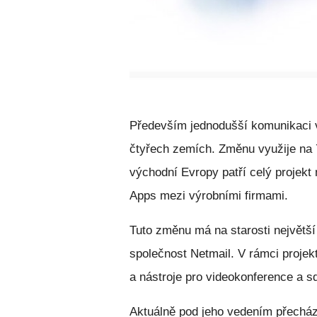
Především jednodušší komunikaci v 
čtyřech zemích. Změnu využije na 7
východní Evropy patří celý projek
Apps mezi výrobními firmami.
Tuto změnu má na starosti největš
společnost Netmail. V rámci proje
a nástroje pro videokonference a sd
Aktuálně pod jeho vedením přechází