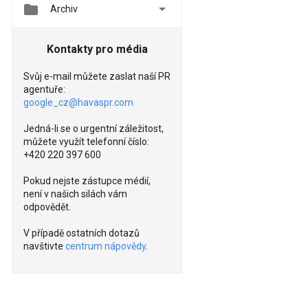


Archiv
Kontakty pro média
Svůj e-mail můžete zaslat naší PR
agentuře:
google_cz@havaspr.com
Jedná-li se o urgentní záležitost,
můžete využít telefonní číslo:
+420 220 397 600
Pokud nejste zástupce médií,
není v našich silách vám
odpovědět.
V případě ostatních dotazů
navštivte
centrum nápovědy
.