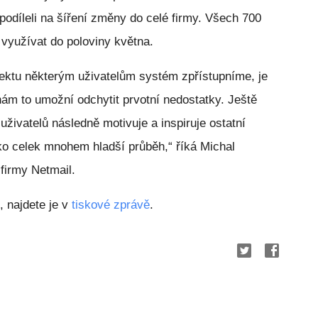
 podíleli na šíření změny do celé firmy. Všech 700
využívat do poloviny května.
jektu některým uživatelům systém zpřístupníme, je
nám to umožní odchytit prvotní nedostatky. Ještě
a uživatelů následně motivuje a inspiruje ostatní
ko celek mnohem hladší průběh,“ říká Michal
firmy Netmail.
 najdete je v
tiskové zprávě
.