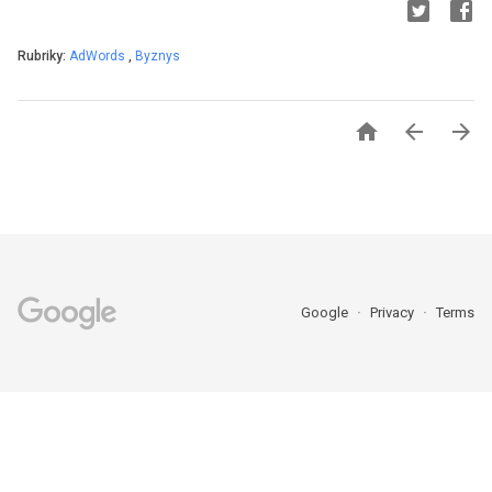
Rubriky:
AdWords
,
Byznys



Google
Privacy
Terms