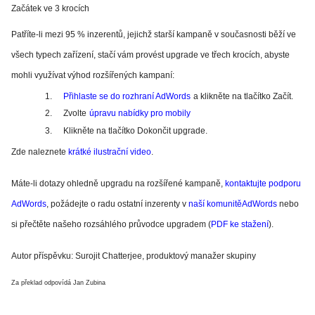
Začátek ve 3 krocích
Patříte-li mezi 95 % inzerentů, jejichž starší kampaně v současnosti běží ve
všech typech zařízení, stačí vám provést upgrade ve třech krocích, abyste
mohli využívat výhod rozšířených kampaní:
1.
Přihlaste se do rozhraní AdWords
a klikněte na tlačítko Začít.
2.
Zvolte
úpravu nabídky pro mobily
3.
Klikněte na tlačítko Dokončit upgrade.
Zde naleznete
krátké ilustrační video
.
Máte-li dotazy ohledně upgradu na rozšířené kampaně,
kontaktujte podporu
AdWords
, požádejte o radu ostatní inzerenty v
naší komunitěAdWords
nebo
si přečtěte našeho rozsáhlého průvodce upgradem (
PDF ke stažení
).
Autor příspěvku: Surojit Chatterjee, produktový manažer skupiny
Za překlad odpovídá Jan Zubina