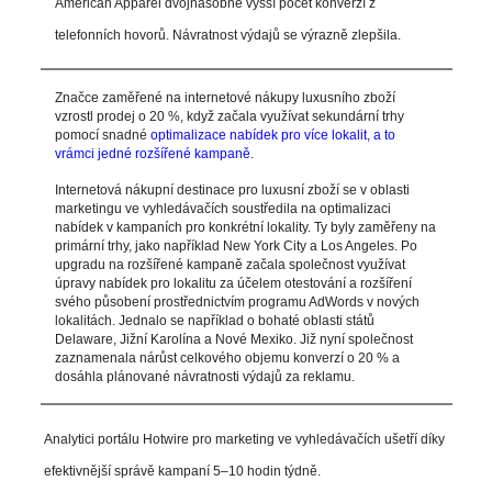
American Apparel dvojnásobně vyšší počet konverzí z
telefonních hovorů. Návratnost výdajů se výrazně zlepšila.
Značce zaměřené na internetové nákupy luxusního zboží
vzrostl prodej o 20 %, když začala využívat sekundární trhy
pomocí snadné
optimalizace nabídek pro více lokalit, a to
vrámci jedné rozšířené kampaně
.
Internetová nákupní destinace pro luxusní zboží se v oblasti
marketingu ve vyhledávačích soustředila na optimalizaci
nabídek v kampaních pro konkrétní lokality. Ty byly zaměřeny na
primární trhy, jako například New York City a Los Angeles. Po
upgradu na rozšířené kampaně začala společnost využívat
úpravy nabídek pro lokalitu za účelem otestování a rozšíření
svého působení prostřednictvím programu AdWords v nových
lokalitách. Jednalo se například o bohaté oblasti států
Delaware, Jižní Karolína a Nové Mexiko. Již nyní společnost
zaznamenala nárůst celkového objemu konverzí o 20 % a
dosáhla plánované návratnosti výdajů za reklamu.
Analytici portálu Hotwire pro marketing ve vyhledávačích ušetří díky
efektivnější správě kampaní 5–10 hodin týdně.