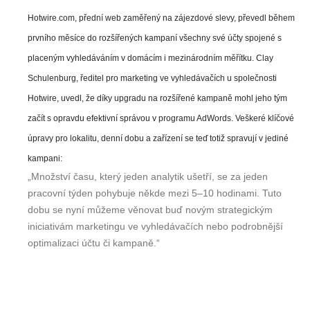
Hotwire.com, přední web zaměřený na zájezdové slevy, převedl během
prvního měsíce do rozšířených kampaní všechny své účty spojené s
placeným vyhledáváním v domácím i mezinárodním měřítku. Clay
Schulenburg, ředitel pro marketing ve vyhledávačích u společnosti
Hotwire, uvedl, že díky upgradu na rozšířené kampaně mohl jeho tým
začít s opravdu efektivní správou v programu AdWords. Veškeré klíčové
úpravy pro lokalitu, denní dobu a zařízení se teď totiž spravují v jediné
kampani:
„Množství času, který jeden analytik ušetří, se za jeden
pracovní týden pohybuje někde mezi 5–10 hodinami. Tuto
dobu se nyní můžeme věnovat buď novým strategickým
iniciativám marketingu ve vyhledávačích nebo podrobnější
optimalizaci účtu či kampaně.“