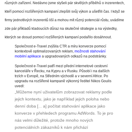
různých zařízení. Nedávno jsme slyšeli pár skvělých příběhů o inzerentech,
kteří pomocí rozšířených kampaní zlepšili svůj výkon a ušetřili čas. I když se
firmy jednotlivých inzerentů liší a mohou mít různý potenciál růstu, uvádíme
zde pár příkladů kladoucích důraz na skutečné strategie a na výsledky,
kterých se dosud pomocí rozšířených kampaní podařilo dosáhnout.
Společnost e-Travel zvýšila CTR a míru konverze pomocí
kontextově optimalizovaných reklam,
možnosti stahování
mobilní aplikace
a upgradovaných odkazů na podstránky.
Společnost e-Travel patří mezi přední internetové cestovní
kanceláře v Řecku, na Kypru a v Rusku. Působí i na dalších
trzích v Evropě, na Středním východě a v severní Africe. Po
upgradu na rozšířené kampaně výkonný ředitel Nikos Goulis
uvedl:
„Můžeme nyní uživatelům zobrazovat reklamy podle
jejich kontextu, jako je například jejich poloha nebo
denní doba [... a] počítat stahování aplikace jako
konverze v přehledech programu AdWords. To je pro
nás velmi důležité, protože mnoho nových
potenciálních zákazníků k nám přichází