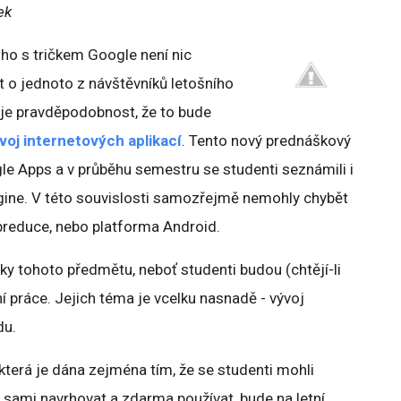
ek
ho s tričkem Google není nic
 o jednoto z návštěvníků letošního
 je pravděpodobnost, že to bude
voj internetových aplikací
. Tento nový prednáškový
gle Apps a v průběhu semestru se studenti seznámili i
gine. V této souvislosti samozřejmě nemohly chybět
reduce, nebo platforma Android.
ky tohoto předmětu, neboť studenti budou (chtějí-li
 práce. Jejich téma je vcelku nasnadě - vývoj
du.
která je dána zejména tím, že se studenti mohli
u sami navrhovat a zdarma používat, bude na letní