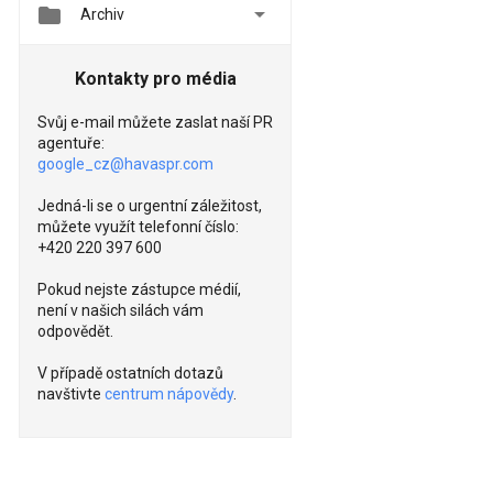


Archiv
Kontakty pro média
Svůj e-mail můžete zaslat naší PR
agentuře:
google_cz@havaspr.com
Jedná-li se o urgentní záležitost,
můžete využít telefonní číslo:
+420 220 397 600
Pokud nejste zástupce médií,
není v našich silách vám
odpovědět.
V případě ostatních dotazů
navštivte
centrum nápovědy
.