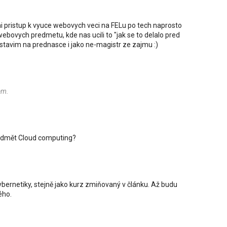
pristup k vyuce webovych veci na FELu po tech naprosto
bovych predmetu, kde nas ucili to "jak se to delalo pred
astavim na prednasce i jako ne-magistr ze zajmu :)
em.
edmět Cloud computing?
bernetiky, stejně jako kurz zmiňovaný v článku. Až budu
ého.