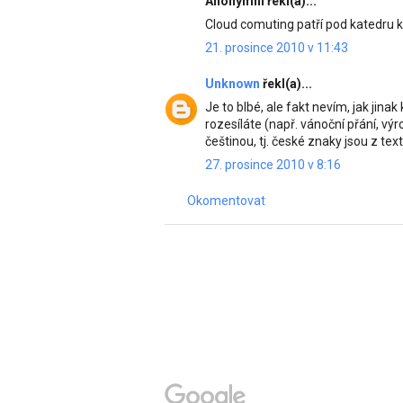
Anonymní řekl(a)...
Cloud comuting patří pod katedru k
21. prosince 2010 v 11:43
Unknown
řekl(a)...
Je to blbé, ale fakt nevím, jak jina
rozesíláte (např. vánoční přání, v
češtinou, tj. české znaky jsou z text
27. prosince 2010 v 8:16
Okomentovat