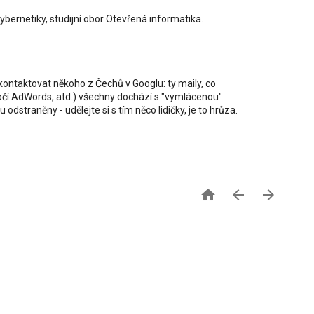
ybernetiky, studijní obor Otevřená informatika.
k kontaktovat někoho z Čechů v Googlu: ty maily, co
ýročí AdWords, atd.) všechny dochází s "vymlácenou"
u odstraněny - udělejte si s tím něco lidičky, je to hrůza.


