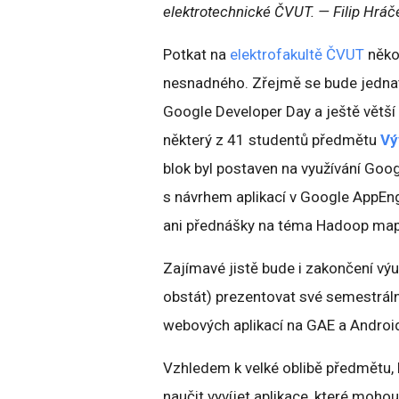
elektrotechnické ČVUT. — Filip Hráč
Potkat na
elektrofakultě ČVUT
něko
nesnadného. Zřejmě se bude jednat
Google Developer Day a ještě větší
některý z 41 studentů předmětu
Vý
blok byl postaven na využívání Goo
s návrhem aplikací v Google AppEn
ani přednášky na téma Hadoop map
Zajímavé jistě bude i zakončení výu
obstát) prezentovat své semestrální
webových aplikací na GAE a Androi
Vzhledem k velké oblibě předmětu, 
naučit vyvíjet aplikace, které moho