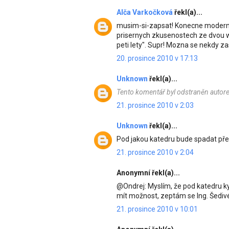
Alča Varkočková
řekl(a)...
musim-si-zapsat! Konecne moderni 
prisernych zkusenostech ze dvou we
peti lety". Supr! Mozna se nekdy z
20. prosince 2010 v 17:13
Unknown
řekl(a)...
Tento komentář byl odstraněn autor
21. prosince 2010 v 2:03
Unknown
řekl(a)...
Pod jakou katedru bude spadat př
21. prosince 2010 v 2:04
Anonymní řekl(a)...
@Ondrej: Myslím, že pod katedru ky
mít možnost, zeptám se Ing. Šediv
21. prosince 2010 v 10:01