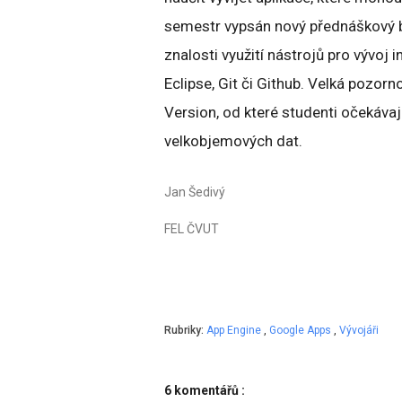
semestr vypsán nový přednáškový b
znalosti využití nástrojů pro vývoj 
Eclipse, Git či Github. Velká pozor
Version, od které studenti očekáva
velkobjemových dat.
Jan Šedivý
FEL ČVUT
Rubriky:
App Engine
,
Google Apps
,
Vývojáři
6 komentářů :