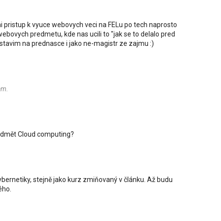
pristup k vyuce webovych veci na FELu po tech naprosto
bovych predmetu, kde nas ucili to "jak se to delalo pred
astavim na prednasce i jako ne-magistr ze zajmu :)
em.
edmět Cloud computing?
bernetiky, stejně jako kurz zmiňovaný v článku. Až budu
ého.