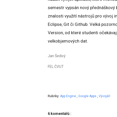
semestr vypsán nový přednáškový b
znalosti využití nástrojů pro vývoj 
Eclipse, Git či Github. Velká pozor
Version, od které studenti očekáva
velkobjemových dat.
Jan Šedivý
FEL ČVUT
Rubriky:
App Engine
,
Google Apps
,
Vývojáři
6 komentářů :