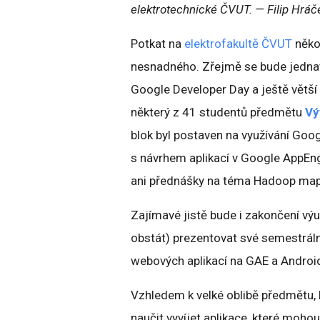
elektrotechnické ČVUT. — Filip Hráč
Potkat na
elektrofakultě ČVUT
něko
nesnadného. Zřejmě se bude jednat
Google Developer Day a ještě větší
některý z 41 studentů předmětu
Vý
blok byl postaven na využívání Goo
s návrhem aplikací v Google AppEn
ani přednášky na téma Hadoop map
Zajímavé jistě bude i zakončení výu
obstát) prezentovat své semestrální
webových aplikací na GAE a Androi
Vzhledem k velké oblibě předmětu, 
naučit vyvíjet aplikace, které moho