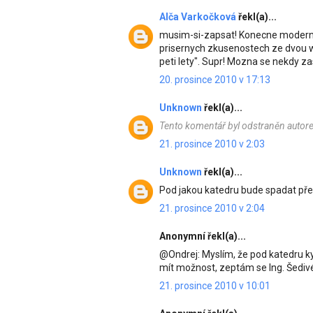
Alča Varkočková
řekl(a)...
musim-si-zapsat! Konecne moderni 
prisernych zkusenostech ze dvou we
peti lety". Supr! Mozna se nekdy z
20. prosince 2010 v 17:13
Unknown
řekl(a)...
Tento komentář byl odstraněn autor
21. prosince 2010 v 2:03
Unknown
řekl(a)...
Pod jakou katedru bude spadat př
21. prosince 2010 v 2:04
Anonymní řekl(a)...
@Ondrej: Myslím, že pod katedru ky
mít možnost, zeptám se Ing. Šediv
21. prosince 2010 v 10:01