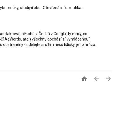
ybernetiky, studijní obor Otevřená informatika.
k kontaktovat někoho z Čechů v Googlu: ty maily, co
ýročí AdWords, atd.) všechny dochází s "vymlácenou"
u odstraněny - udělejte si s tím něco lidičky, je to hrůza.


