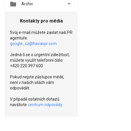


Archiv
Kontakty pro média
Svůj e-mail můžete zaslat naší PR
agentuře:
google_cz@havaspr.com
Jedná-li se o urgentní záležitost,
můžete využít telefonní číslo:
+420 220 397 600
Pokud nejste zástupce médií,
není v našich silách vám
odpovědět.
V případě ostatních dotazů
navštivte
centrum nápovědy
.