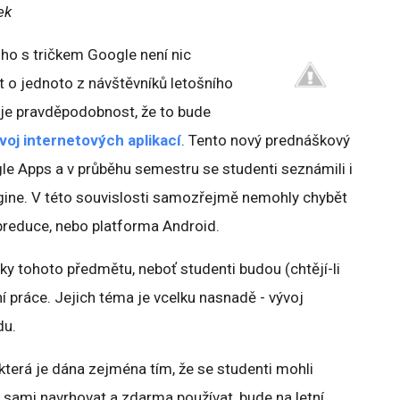
ek
ho s tričkem Google není nic
 o jednoto z návštěvníků letošního
 je pravděpodobnost, že to bude
voj internetových aplikací
. Tento nový prednáškový
gle Apps a v průběhu semestru se studenti seznámili i
gine. V této souvislosti samozřejmě nemohly chybět
reduce, nebo platforma Android.
ky tohoto předmětu, neboť studenti budou (chtějí-li
 práce. Jejich téma je vcelku nasnadě - vývoj
du.
která je dána zejména tím, že se studenti mohli
u sami navrhovat a zdarma používat, bude na letní