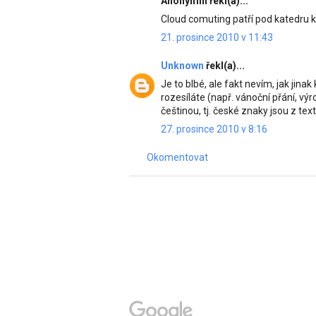
Anonymní řekl(a)...
Cloud comuting patří pod katedru k
21. prosince 2010 v 11:43
Unknown
řekl(a)...
Je to blbé, ale fakt nevím, jak jina
rozesíláte (např. vánoční přání, v
češtinou, tj. české znaky jsou z text
27. prosince 2010 v 8:16
Okomentovat