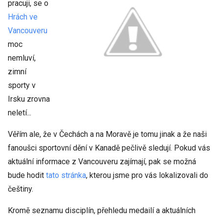
pracuji, se o
Hrách ve
Vancouveru
moc
nemluví,
zimní
sporty v
Irsku zrovna
neletí...
Věřím ale, že v Čechách a na Moravě je tomu jinak a že naši
fanoušci sportovní dění v Kanadě pečlivě sledují. Pokud vás
aktuální informace z Vancouveru zajímají, pak se možná
bude hodit
tato stránka
, kterou jsme pro vás lokalizovali do
češtiny.
Kromě seznamu disciplín, přehledu medailí a aktuálních