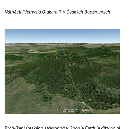
Náměstí Přemysla Otakara II. v Českých Budějovicích
Prohlížení Českého středohoří v Google Earth je díky nové