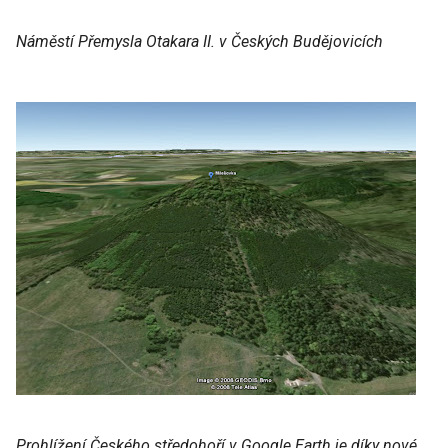
Náměstí Přemysla Otakara II. v Českých Budějovicích
Prohlížení Českého středohoří v Google Earth je díky nové