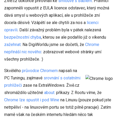
Živě.cz dokonce přirovnali ke
smlouvě s ďáblem
. Právníci
zapomněli vypustit z EULA licence odstavec, který možná
dává smysl u webových aplikací, ale u prohlížeče zní
docela děsivě. Vzápětí se ale chytili za nos a
licenci
opravili
. Další závažný problém byla v pátek nalezená
bezpečnostní chyba
, kterou se ale podařilo již o víkendu
zažehnat
. Na DigiWorldu jsme se dočetli, že
Chrome
nepřináší nic nového
: zobrazovat webové stránky umí
všechny prohlížeče. :)
Skvělého
průvodce Chromem
napsali na
PC Tuningu, zajímavé
srovnání s ostatními
prohlížeči
zase na ExtraWindows. Živě.cz
shromáždilo užitečné
about:
příkazy. Z Rootu víme, že
Chrome lze spustit i pod Wine
na Linuxu (pouze pokud jste
netrpěliví - na linuxovém portu se totiž pilně pracuje). Zatím
marně však na českém internetu hledám něco tak