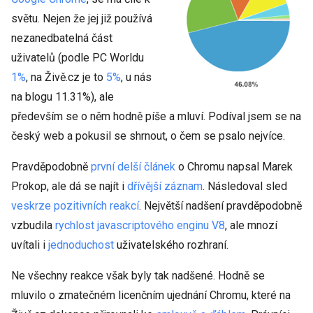
světu. Nejen že jej již používá
nezanedbatelná část
uživatelů (podle PC Worldu
1%
, na Živě.cz je to
5%
, u nás
na blogu 11.31%), ale
především se o něm hodně píše a mluví. Podíval jsem se na
český web a pokusil se shrnout, o čem se psalo nejvíce.
Pravděpodobně
první delší článek
o Chromu napsal Marek
Prokop, ale dá se najít i
dřívější záznam
. Následoval sled
veskrze
pozitivních
reakcí
. Největší nadšení pravděpodobně
vzbudila
rychlost javascriptového enginu V8
, ale mnozí
uvítali i
jednoduchost
uživatelského rozhraní.
Ne všechny reakce však byly tak nadšené. Hodně se
mluvilo o zmatečném licenčním ujednání Chromu, které na