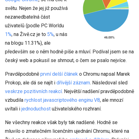
světu. Nejen že jej již používá
nezanedbatelná část
uživatelů (podle PC Worldu
1%
, na Živě.cz je to
5%
, u nás
na blogu 11.31%), ale
především se o něm hodně píše a mluví. Podíval jsem se na
český web a pokusil se shrnout, o čem se psalo nejvíce.
Pravděpodobně
první delší článek
o Chromu napsal Marek
Prokop, ale dá se najít i
dřívější záznam
. Následoval sled
veskrze
pozitivních
reakcí
. Největší nadšení pravděpodobně
vzbudila
rychlost javascriptového enginu V8
, ale mnozí
uvítali i
jednoduchost
uživatelského rozhraní.
Ne všechny reakce však byly tak nadšené. Hodně se
mluvilo o zmatečném licenčním ujednání Chromu, které na