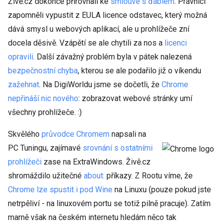
Živě.cz dokonce přirovnali ke
smlouvě s ďáblem
. Právníci
zapomněli vypustit z EULA licence odstavec, který možná
dává smysl u webových aplikací, ale u prohlížeče zní
docela děsivě. Vzápětí se ale chytili za nos a
licenci
opravili
. Další závažný problém byla v pátek nalezená
bezpečnostní chyba
, kterou se ale podařilo již o víkendu
zažehnat
. Na DigiWorldu jsme se dočetli, že
Chrome
nepřináší nic nového
: zobrazovat webové stránky umí
všechny prohlížeče. :)
Skvělého
průvodce Chromem
napsali na
PC Tuningu, zajímavé
srovnání s ostatními
prohlížeči
zase na ExtraWindows. Živě.cz
shromáždilo užitečné
about:
příkazy. Z Rootu víme, že
Chrome lze spustit i pod Wine
na Linuxu (pouze pokud jste
netrpěliví - na linuxovém portu se totiž pilně pracuje). Zatím
marně však na českém internetu hledám něco tak