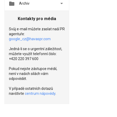


Archiv
Kontakty pro média
Svůj e-mail můžete zaslat naší PR
agentuře:
google_cz@havaspr.com
Jedná-li se o urgentní záležitost,
můžete využít telefonní číslo:
+420 220 397 600
Pokud nejste zástupce médií,
není v našich silách vám
odpovědět.
V případě ostatních dotazů
navštivte
centrum nápovědy
.