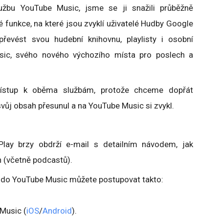
užbu YouTube Music, jsme se ji snažili průběžně
né funkce, na které jsou zvyklí uživatelé Hudby Google
řevést svou hudební knihovnu, playlisty i osobní
sic, svého nového výchozího místa pro poslech a
řístup k oběma službám, protože chceme dopřát
vůj obsah přesunul a na YouTube Music si zvykl.
Play brzy obdrží e-mail s detailním návodem, jak
h (včetně podcastů).
y do YouTube Music můžete postupovat takto:
 Music (
iOS
/
Android
).