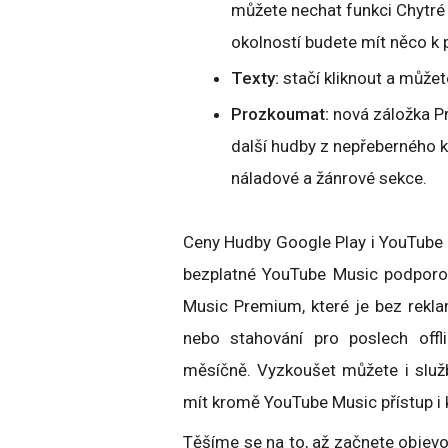
můžete nechat funkci Chytré 
okolností budete mít něco k 
Texty:
stačí kliknout a můžet
Prozkoumat:
nová záložka P
další hudby z nepřeberného ka
náladové a žánrové sekce.
Ceny Hudby Google Play i YouTube 
bezplatné YouTube Music podporo
Music Premium, které je bez rekl
nebo stahování pro poslech off
měsíčně. Vyzkoušet můžete i slu
mít kromě YouTube Music přístup i
Těšíme se na to, až začnete objevo