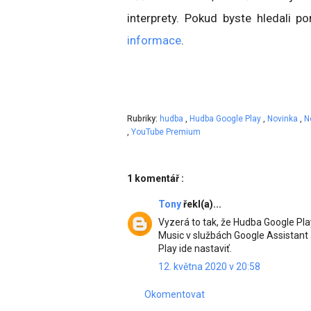
interprety. Pokud byste hledali 
informace
.
Rubriky:
hudba
,
Hudba Google Play
,
Novinka
,
N
,
YouTube Premium
1 komentář :
Tony
řekl(a)...
Vyzerá to tak, že Hudba Google Pla
Music v službách Google Assistan
Play ide nastaviť.
12. května 2020 v 20:58
Okomentovat