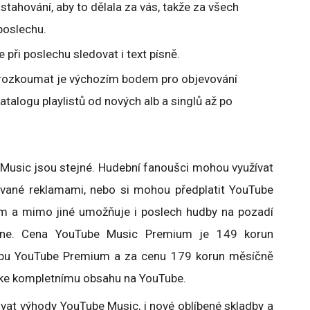
stahování, aby to dělala za vás, takže za všech
poslechu.
e při poslechu sledovat i text písně.
rozkoumat je výchozím bodem pro objevování
talogu playlistů od nových alb a singlů až po
Music jsou stejné. Hudební fanoušci mohou využívat
vané reklamami, nebo si mohou předplatit YouTube
am a mimo jiné umožňuje i poslech hudby na pozadí
line. Cena YouTube Music Premium je 149 korun
žbu YouTube Premium a za cenu 179 korun měsíčně
 ke kompletnímu obsahu na YouTube.
vat výhody YouTube Music, i nové oblíbené skladby a