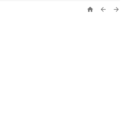


