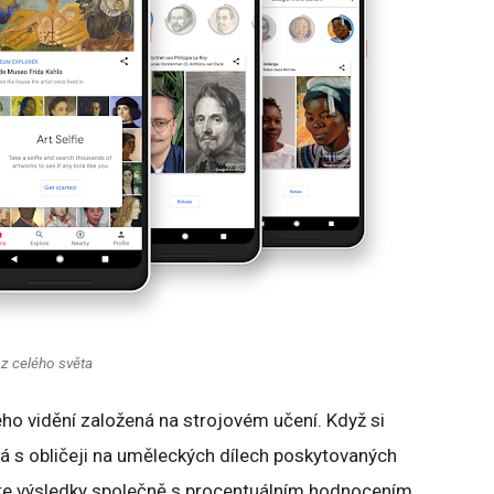
e z celého světa
ého vidění založená na strojovém učení. Když si
ná s obličeji na uměleckých dílech poskytovaných
íte výsledky společně s procentuálním hodnocením,