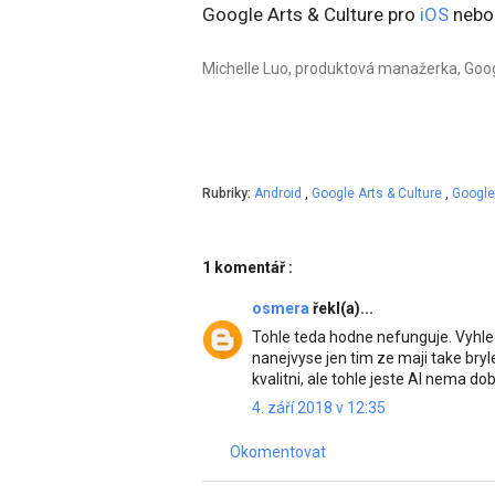
Google Arts & Culture pro
iOS
neb
Michelle Luo, produktová manažerka, Goog
Rubriky:
Android
,
Google Arts & Culture
,
Googl
1 komentář :
osmera
řekl(a)...
Tohle teda hodne nefunguje. Vyhle
nanejvyse jen tim ze maji take br
kvalitni, ale tohle jeste AI nema d
4. září 2018 v 12:35
Okomentovat