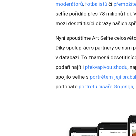
moderátorů
,
fotbalistů
či
přemožite
selfie pořídilo přes 78 milionů lidí
mezi deseti tisíci obrazy našich spř
Nyní spouštíme Art Selfie celosvěto
Díky spolupráci s partnery se nám 
v databázi. To znamená desetitisíc
podaří najít i
překvapivou shodu
, n
spojilo selfie s
portrétem její prab
podobáte
portrétu císaře Gojonga
,