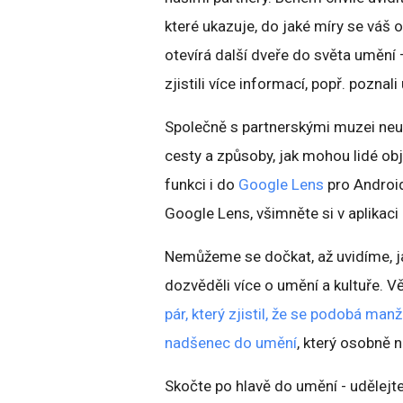
které ukazuje, do jaké míry se váš 
otevírá další dveře do světa umění 
zjistili více informací, popř. poznal
Společně s partnerskými muzei ne
cesty a způsoby, jak mohou lidé ob
funkci i do
Google Lens
pro Android
Google Lens, všimněte si v aplikaci 
Nemůžeme se dočkat, až uvidíme, jak
dozvěděli více o umění a kultuře. Vě
pár, který zjistil, že se podobá man
nadšenec do umění
, který osobně n
Skočte po hlavě do umění - udělejte