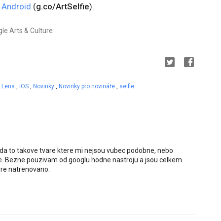
o
Android
(
g.co/ArtSelfie
).
le Arts & Culture
e Lens
,
iOS
,
Novinky
,
Novinky pro novináře
,
selfie
da to takove tvare ktere mi nejsou vubec podobne, nebo
yle. Bezne pouzivam od googlu hodne nastroju a jsou celkem
obre natrenovano.