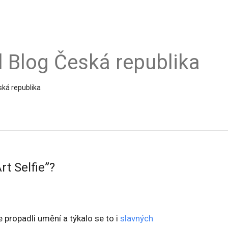
al Blog Česká republika
ská republika
rt Selfie”?
e propadli umění a týkalo se to i
slavných