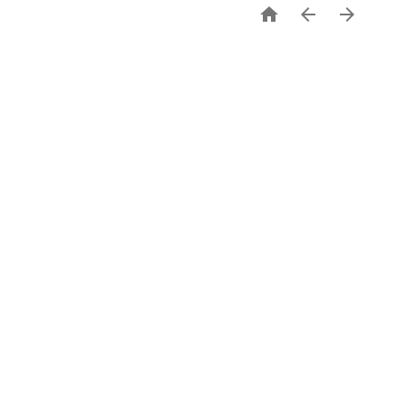


