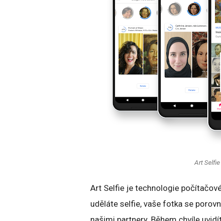
Art Selfi
Art Selfie je technologie počítačov
uděláte selfie, vaše fotka se porov
našimi partnery. Během chvíle uvid