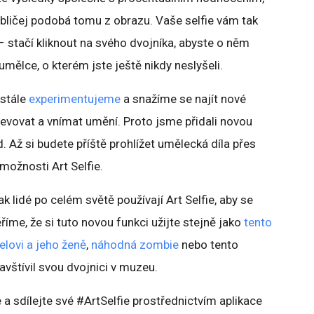
obličej podobá tomu z obrazu. Vaše selfie vám tak
– stačí kliknout na svého dvojníka, abyste o něm
i umělce, o kterém jste ještě nikdy neslyšeli.
ustále
experimentujeme
a snažíme se najít nové
jevovat a vnímat umění. Proto jsme přidali novou
. Až si budete příště prohlížet umělecká díla přes
možnosti Art Selfie.
 lidé po celém světě používají Art Selfie, aby se
říme, že si tuto novou funkci užijte stejně jako
tento
želovi a jeho ženě
,
náhodná zombie
nebo tento
avštívil svou dvojnici v muzeu.
 a sdílejte své #ArtSelfie prostřednictvím aplikace