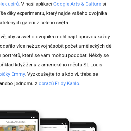
lek upírů
. V naší aplikaci
Google Arts & Culture
si
. Vše díky experimentu, který najde vašeho dvojníka
átelených galerií z celého světa.
vě, aby si svého dvojníka mohl najít opravdu každý.
podařilo více než zdvojnásobit počet uměleckých děl
e portrétů, které se vám mohou podobat. Někdy se
apříklad když ženu z amerického města St. Louis
abičky Emmy
. Vyzkoušejte to a kdo ví, třeba se
 anebo jednomu z
obrazů Fridy Kahlo
.