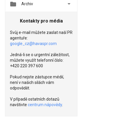


Archiv
Kontakty pro média
Svůj e-mail můžete zaslat naší PR
agentuře:
google_cz@havaspr.com
Jedná-li se o urgentní záležitost,
můžete využít telefonní číslo:
+420 220 397 600
Pokud nejste zástupce médií,
není v našich silách vám
odpovědět.
V případě ostatních dotazů
navštivte
centrum nápovědy
.