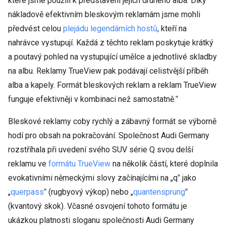
které jsme použili k představení jejich druhého alba. Díky
nákladově efektivním bleskovým reklamám jsme mohli
předvést celou
plejádu
legendárních
hostů
, kteří na
nahrávce vystupují. Každá z těchto reklam poskytuje krátký
a poutavý pohled na vystupující umělce a jednotlivé skladby
na albu. Reklamy TrueView pak podávají celistvější příběh
alba a kapely. Formát bleskových reklam a reklam TrueView
funguje efektivněji v kombinaci než samostatně.‟
Bleskové reklamy coby rychlý a zábavný formát se výborně
hodí pro obsah na pokračování. Společnost Audi Germany
rozstříhala při uvedení svého SUV série Q svou delší
reklamu ve
formátu TrueView
na několik částí, které doplnila
evokativními německými slovy začínajícími na „q‟ jako
„
querpass
‟ (rugbyový výkop) nebo „
quantensprung
‟
(kvantový skok). Včasné osvojení tohoto formátu je
ukázkou platnosti sloganu společnosti Audi Germany