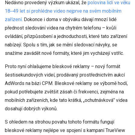
Nedávno provedený výzkum ukázal, že
polovina lidí ve věku
18‒49 let si prohlédne video nejprve na svém mobilním
zařízení
. Dokonce i doma v obýváku dávají mnozí lidé
přednost sledování videa na chytrém telefonu – kvůli
ovládání, přizpůsobení a jednoduchosti, které tato zařízení
nabízejí. Spolu s tím, jak se mění sledovací návyky, se
snažíme zavádět nové formáty, které jim vycházejí vstříc.
Proto nyní ohlašujeme bleskové reklamy – nový formát
šestisekundových videí, prodávaný prostřednictvím aukcí
AdWords na bázi CPM. Bleskové reklamy se výborně hodí,
pokud potřebujete zvětšit zásah či frekvenci, zejména na
mobilních zařízeních, kde tato krátká, „ochutnávková‟ videa
dosahují dobrých výkonů.
S ohledem na strohou povahu tohoto formátu fungují
bleskové reklamy nejlépe ve spojení s kampaní TrueView