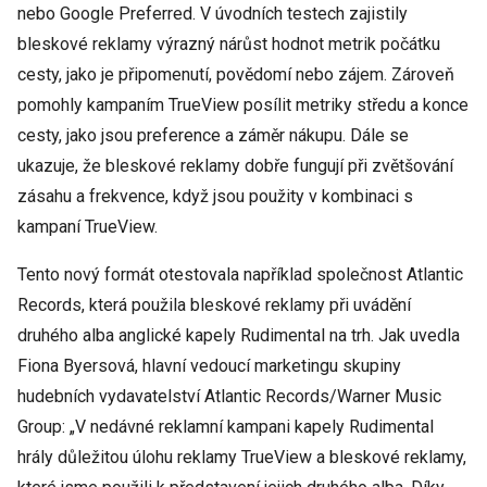
nebo Google Preferred. V úvodních testech zajistily
bleskové reklamy výrazný nárůst hodnot metrik počátku
cesty, jako je připomenutí, povědomí nebo zájem. Zároveň
pomohly kampaním TrueView posílit metriky středu a konce
cesty, jako jsou preference a záměr nákupu. Dále se
ukazuje, že bleskové reklamy dobře fungují při zvětšování
zásahu a frekvence, když jsou použity v kombinaci s
kampaní TrueView.
Tento nový formát otestovala například společnost Atlantic
Records, která použila bleskové reklamy při uvádění
druhého alba anglické kapely Rudimental na trh. Jak uvedla
Fiona Byersová, hlavní vedoucí marketingu skupiny
hudebních vydavatelství Atlantic Records/Warner Music
Group: „V nedávné reklamní kampani kapely Rudimental
hrály důležitou úlohu reklamy TrueView a bleskové reklamy,