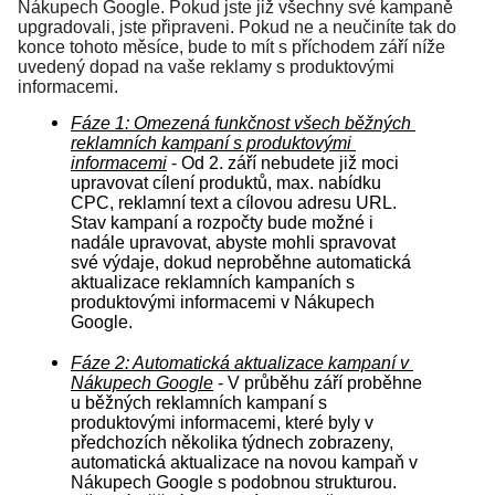
Nákupech Google. Pokud jste již všechny své kampaně 
upgradovali, jste připraveni. Pokud ne a neučiníte tak do 
konce tohoto měsíce, bude to mít s příchodem září níže 
uvedený dopad na vaše reklamy s produktovými 
informacemi.
Fáze 1: Omezená funkčnost všech běžných 
reklamních kampaní s produktovými 
informacemi
 - Od 2. září nebudete již moci 
upravovat cílení produktů, max. nabídku 
CPC, reklamní text a cílovou adresu URL. 
Stav kampaní a rozpočty bude možné i 
nadále upravovat, abyste mohli spravovat 
své výdaje, dokud neproběhne automatická 
aktualizace reklamních kampaních s 
produktovými informacemi v Nákupech 
Google.
Fáze 2: Automatická aktualizace kampaní v 
Nákupech Google
 - V průběhu září proběhne 
u běžných reklamních kampaní s 
produktovými informacemi, které byly v 
předchozích několika týdnech zobrazeny, 
automatická aktualizace na novou kampaň v 
Nákupech Google s podobnou strukturou. 