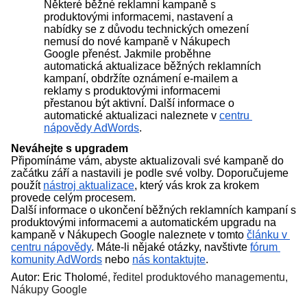
Některé běžné reklamní kampaně s 
produktovými informacemi, nastavení a 
nabídky se z důvodu technických omezení 
nemusí do nové kampaně v Nákupech 
Google přenést. Jakmile proběhne 
automatická aktualizace běžných reklamních 
kampaní, obdržíte oznámení e-mailem a 
reklamy s produktovými informacemi 
přestanou být aktivní. Další informace o 
automatické aktualizaci naleznete v 
centru 
nápovědy AdWords
.
Neváhejte s upgradem
Připomínáme vám, abyste aktualizovali své kampaně do 
začátku září a nastavili je podle své volby. Doporučujeme 
použít 
nástroj aktualizace
, který vás krok za krokem 
provede celým procesem.
Další informace o ukončení běžných reklamních kampaní s 
produktovými informacemi a automatickém upgradu na 
kampaně v Nákupech Google naleznete v tomto 
článku v 
centru nápovědy
. Máte-li nějaké otázky, navštivte 
fórum 
komunity AdWords
 nebo 
nás kontaktujte
.
Autor: Eric Tholom
é, ředitel produktového managementu, 
Nákupy Google