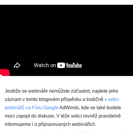
Jestliže se webináře nemůžete zúčastnit, najdete jeho
záznam v tomto blogovém příspěvku a tradičně
v sekci
webinářů na Fóru Google
AdWords, kde se také budete
moci zapojit do diskuse. V téže sekci rovněž pravidelně
informujeme i o připravovaných webinářích.