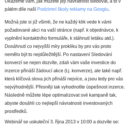
Ukážeme vám, jak můžete její návratnost sledovat, a to v
pátém díle naší
Podzimní školy reklamy na Googlu
.
Možná jste si již všimli, že ne každý klik vede k vámi
požadované akci na vaší stránce (např. k objednávce, k
vyplnění kontaktního formuláře, k stáhnutí letáku atd.).
Dosáhnutí co nejvyšší míry prokliku by pro vás proto
nemělo být to nejdůležitější. Po nastavení
Sledování
konverzí
se nejen dozvíte, zdali vám vaše investice do
inzerce přináší žádoucí akce (t.j. konverze), ale také např.
která klíčová slova jich přináší nejvíce, a jsou tedy pro vás
nejvýhodnější. Přesněji tak vyhodnotíte úspešnost inzerce.
Následně můžete lépe optimalizovat své kampaně tak,
abyste dosáhli co nejlepší návratnosti investovaných
prostředků.
Webinář se uskuteční
3. října 2013 v 10:00
a dozvíte se: