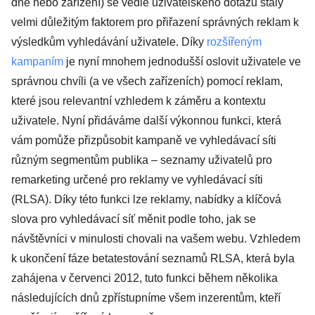
dne nebo zařízení) se vedle uživatelského dotazu staly
velmi důležitým faktorem pro přiřazení správných reklam k
výsledkům vyhledávání uživatele. Díky
rozšířeným
kampaním
je nyní mnohem jednodušší oslovit uživatele ve
správnou chvíli (a ve všech zařízeních) pomocí reklam,
které jsou relevantní vzhledem k záměru a kontextu
uživatele. Nyní přidáváme další výkonnou funkci, která
vám pomůže přizpůsobit kampaně ve vyhledávací síti
různým segmentům publika – seznamy uživatelů pro
remarketing určené pro reklamy ve vyhledávací síti
(RLSA). Díky této funkci lze reklamy, nabídky a klíčová
slova pro vyhledávací síť měnit podle toho, jak se
návštěvníci v minulosti chovali na vašem webu. Vzhledem
k ukončení fáze betatestování seznamů RLSA, která byla
zahájena v červenci 2012, tuto funkci během několika
následujících dnů zpřístupníme všem inzerentům, kteří