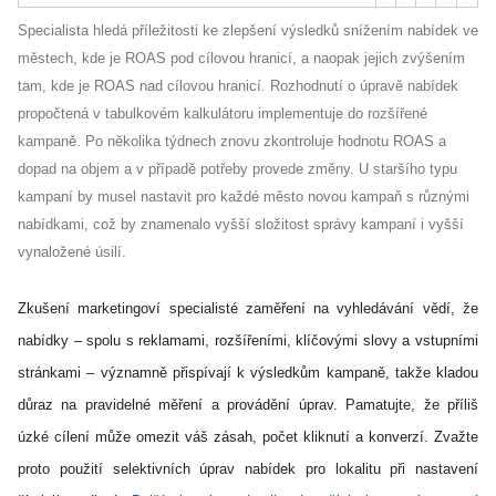
Specialista hledá příležitosti ke zlepšení výsledků snížením nabídek ve
městech, kde je ROAS pod cílovou hranicí, a naopak jejich zvýšením
tam, kde je ROAS nad cílovou hranicí. Rozhodnutí o úpravě nabídek
propočtená v tabulkovém kalkulátoru implementuje do rozšířené
kampaně. Po několika týdnech znovu zkontroluje hodnotu ROAS a
dopad na objem a v případě potřeby provede změny. U staršího typu
kampaní by musel nastavit pro každé město novou kampaň s různými
nabídkami, což by znamenalo vyšší složitost správy kampaní i vyšší
vynaložené úsilí.
Zkušení marketingoví specialisté zaměření na vyhledávání vědí, že
nabídky – spolu s reklamami, rozšířeními, klíčovými slovy a vstupními
stránkami – významně přispívají k výsledkům kampaně, takže kladou
důraz na pravidelné měření a provádění úprav. Pamatujte, že příliš
úzké cílení může omezit váš zásah, počet kliknutí a konverzí. Zvažte
proto použití selektivních úprav nabídek pro lokalitu při nastavení