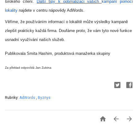
širokého cílení.
Další tipy k optimalizaci vašich
kampaní pomocí
lokality
najdete v centru nápovědy AdWords.
Věříme, že používáním informací o lokalitě může výsledky kampaně
zlepšit prakticky každá firma. Doufáme proto, že vám tyto nové funkce
usnadní využívání našich služeb.
Publikovala Smita Hashim, produktová manažerka skupiny
Za překlad odpovídá Jan Zubina
Rubriky:
AdWords
,
Byznys


