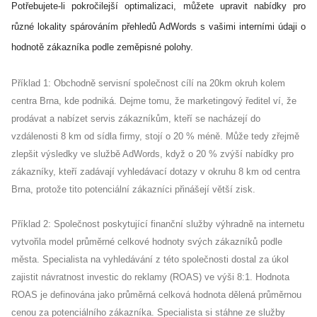
Potřebujete-li pokročilejší optimalizaci, můžete upravit nabídky pro
různé lokality spárováním přehledů AdWords s vašimi interními údaji o
hodnotě zákazníka podle zeměpisné polohy.
Příklad 1: Obchodně servisní společnost cílí na 20km okruh kolem
centra Brna, kde podniká. Dejme tomu, že marketingový ředitel ví, že
prodávat a nabízet servis zákazníkům, kteří se nacházejí do
vzdálenosti 8 km od sídla firmy, stojí o 20 % méně. Může tedy zřejmě
zlepšit výsledky ve službě AdWords, když o 20 % zvýší nabídky pro
zákazníky, kteří zadávají vyhledávací dotazy v okruhu 8 km od centra
Brna, protože tito potenciální zákazníci přinášejí větší zisk.
Příklad 2: Společnost poskytující finanční služby výhradně na internetu
vytvořila model průměrné celkové hodnoty svých zákazníků podle
města. Specialista na vyhledávání z této společnosti dostal za úkol
zajistit návratnost investic do reklamy (ROAS) ve výši 8:1. Hodnota
ROAS je definována jako průměrná celková hodnota dělená průměrnou
cenou za potenciálního zákazníka. Specialista si stáhne ze služby