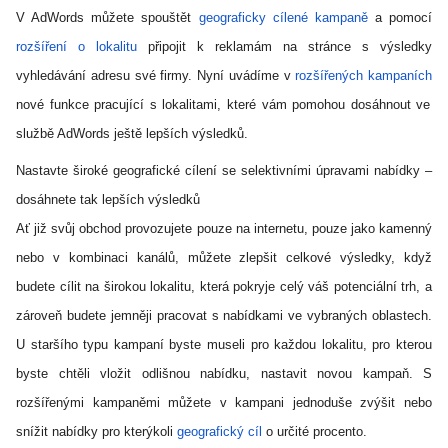
V AdWords můžete spouštět
geograficky cílené kampaně
a pomocí
rozšíření o lokalitu
připojit k reklamám na stránce s výsledky
vyhledávání adresu své firmy. Nyní uvádíme v
rozšířených kampaních
nové funkce pracující s lokalitami, které vám pomohou dosáhnout ve
službě AdWords ještě lepších výsledků.
Nastavte široké geografické cílení se selektivními úpravami nabídky –
dosáhnete tak lepších výsledků
Ať již svůj obchod provozujete pouze na internetu, pouze jako kamenný
nebo v kombinaci kanálů, můžete zlepšit celkové výsledky, když
budete cílit na širokou lokalitu, která pokryje celý váš potenciální trh, a
zároveň budete jemněji pracovat s nabídkami ve vybraných oblastech.
U staršího typu kampaní byste museli pro každou lokalitu, pro kterou
byste chtěli vložit odlišnou nabídku, nastavit novou kampaň. S
rozšířenými kampaněmi můžete v kampani jednoduše zvýšit nebo
snížit nabídky pro kterýkoli
geografický cíl
o určité procento.