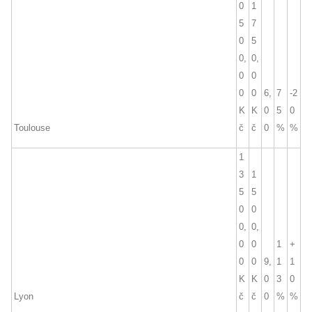
0
1
5
7
0
5
0,
0,
0
0
0
0
6,
7
-2
K
K
0
5
0
Toulouse
č
č
0
%
%
1
3
1
5
5
0
0
0,
0,
0
0
1
+
0
0
9,
1
1
K
K
0
3
0
Lyon
č
č
0
%
%