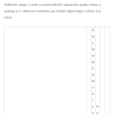
AdWords údaje o ceně za potenciálního zákazníka podle města a
spáruje je s celkovou hodnotou pro každé odpovídající město (viz
níže).
A
kt
u
ál
ní
pr
ů
m
ěr
n
á
c
e
N
n
á