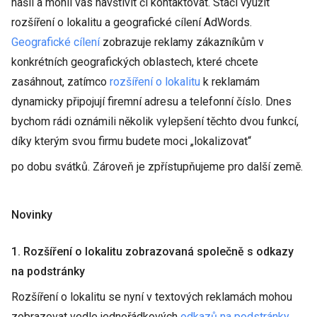
našli a mohli vás navštívit či kontaktovat. Stačí využít
rozšíření o lokalitu a geografické cílení AdWords.
Geografické cílení
zobrazuje reklamy zákazníkům v
konkrétních geografických oblastech, které chcete
zasáhnout, zatímco
rozšíření o lokalitu
k reklamám
dynamicky připojují firemní adresu a telefonní číslo. Dnes
bychom rádi oznámili několik vylepšení těchto dvou funkcí,
díky kterým svou firmu budete moci „lokalizovat“
po dobu svátků. Zároveň je zpřístupňujeme pro další země.
Novinky
1. Rozšíření o lokalitu zobrazovaná společně s odkazy
na podstránky
Rozšíření o lokalitu se nyní v textových reklamách mohou
zobrazovat vedle jednořádkových
odkazů na podstránky