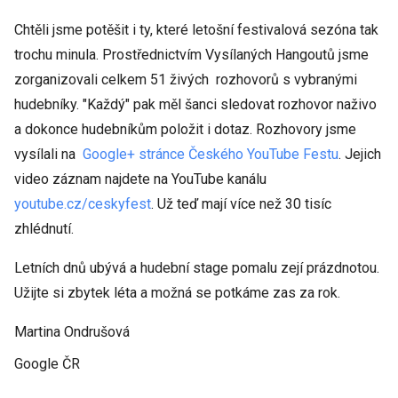
Chtěli jsme potěšit i ty, které letošní festivalová sezóna tak
trochu minula. Prostřednictvím Vysílaných Hangoutů jsme
zorganizovali celkem 51 živých rozhovorů s vybranými
hudebníky. "Každý" pak měl šanci sledovat rozhovor naživo
a dokonce hudebníkům položit i dotaz. Rozhovory jsme
vysílali na
Google+ stránce Českého YouTube Festu
. Jejich
video záznam najdete na YouTube kanálu
youtube.cz/ceskyfest
. Už teď mají více než 30 tisíc
zhlédnutí.
Letních dnů ubývá a hudební stage pomalu zejí prázdnotou.
Užijte si zbytek léta a možná se potkáme zas za rok.
Martina Ondrušová
Google ČR