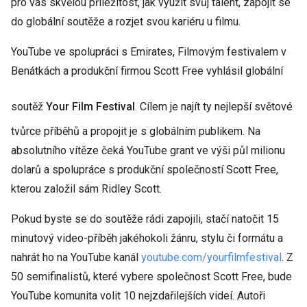
pro vás skvělou příležitost, jak využít svůj talent, zapojit se
do globální soutěže a rozjet svou kariéru u filmu.
YouTube ve spolupráci s Emirates, Filmovým festivalem v
Benátkách a produkční firmou Scott Free vyhlásil globální
soutěž
Your Film Festival
. Cílem je najít ty nejlepší světové
tvůrce příběhů a propojit je s globálním publikem. Na
absolutního vítěze čeká YouTube grant ve výši půl milionu
dolarů a spolupráce s produkční společností Scott Free,
kterou založil sám Ridley Scott.
Pokud byste se do soutěže rádi zapojili, stačí natočit 15
minutový video-příběh jakéhokoli žánru, stylu či formátu a
nahrát ho na YouTube kanál
youtube.com/yourfilmfestival
. Z
50 semifinalistů, které vybere společnost Scott Free, bude
YouTube komunita volit 10 nejzdařilejších videí. Autoři