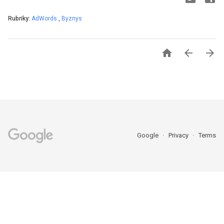
Rubriky:
AdWords
,
Byznys



Google
Privacy
Terms