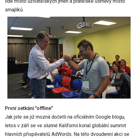
lidé místo uživatelských jmen a přátelské úsměvy místo
smajlíků.
První setkání "offline"
Jak jste se již mozná dočetli na oficiálním Google blogu,
letos v září se ve slunné Kalifornii konal globální summit
hlavních přispěvatelů AdWords. Na této dvoudenní akci se