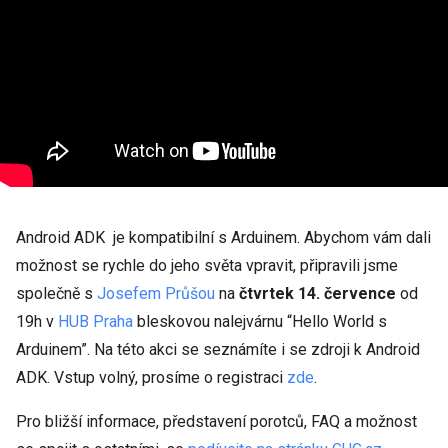
Android ADK je kompatibilní s Arduinem. Abychom vám dali
možnost se rychle do jeho světa vpravit, připravili jsme
společně s
Josefem Průšou
na
čtvrtek 14. července
od
19h v
HUB Praha
bleskovou nalejvárnu “Hello World s
Arduinem”. Na této akci se seznámíte i se zdroji k Android
ADK. Vstup volný, prosíme o registraci
zde
.
Pro bližší informace, představení porotců, FAQ a možnost