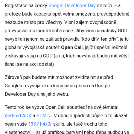
Registrace na český
Google Developer Day
se blíží — a
protože bude kapacita opět velmi omezená, pravděpodobně
nezbude místo pro všechny. Vloni zájem dvojnásobně
převyšoval možnosti konference. Abychom účastníky GDD
nevybírali jenom na základě pravidla "kdo dřív, ten dřív", je tu
globální vývojářská soutěž
Open Call,
jejíž úspěšní řešitelé
získávají vstup na GDD (a i ti, kteří nevyhrají, budou mít větší
šanci se na akci dostat).
Zároveň pak budete mít možnost zviditelnit se před
Googlem i vývojářskou komunitou přímo na Google
Developer Day a na jeho webu.
Tento rok se výzva Open Call soustředí na dvě témata:
Android ADK
a
HTML5
. V obou případech půjde o to ukázat
nejen vaše
1337 h4x0r
skills, ale také trochu toho
vlastenectví — ať už grafikou, barvami nebo třeba hudbou ve