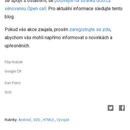
se spojit s ostatními, se
podívejte na stránku GUG.cz
věnovanou Open call
. Pro aktuální informace sledujte tento
blog.
Pokud vás akce zaujala, prosím
zaregistrujte se zde
,
abychom vás mohli napřímo informovat o novinkách a
upřesněních.
Filip Hráček
Google ČR
Dan Franc
GUG
Rubriky:
Android
,
GDD
,
HTML5
,
Vývojáři