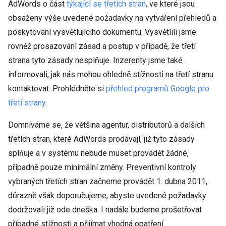
AdWords o část
týkající se třetích stran
, ve které jsou
obsaženy výše uvedené požadavky na vytváření přehledů a
poskytování vysvětlujícího dokumentu. Vysvětlili jsme
rovněž prosazování zásad a postup v případě, že třetí
strana tyto zásady nesplňuje. Inzerenty jsme také
informovali, jak nás mohou ohledně stížnosti na třetí stranu
kontaktovat. Prohlédněte si
přehled programů Google pro
třetí strany
.
Domníváme se, že většina agentur, distributorů a dalších
třetích stran, které AdWords prodávají, již tyto zásady
splňuje a v systému nebude muset provádět žádné,
případně pouze minimální změny. Preventivní kontroly
vybraných třetích stran začneme provádět 1. dubna 2011,
důrazně však doporučujeme, abyste uvedené požadavky
dodržovali již ode dneška. I nadále budeme prošetřovat
případné stížnosti a přijímat vhodná opatření.