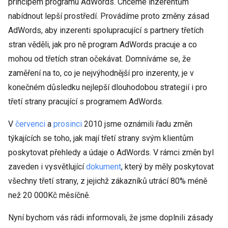
principem programu AdWords. Chceme inzerentům
nabídnout lepší prostředí. Provádíme proto změny zásad
AdWords, aby inzerenti spolupracující s partnery třetích
stran věděli, jak pro ně program AdWords pracuje a co
mohou od třetích stran očekávat. Domníváme se, že
zaměření na to, co je nejvýhodnější pro inzerenty, je v
konečném důsledku nejlepší dlouhodobou strategií i pro
třetí strany pracující s programem AdWords.
V
červenci
a
prosinci
2010 jsme oznámili řadu změn
týkajících se toho, jak mají třetí strany svým klientům
poskytovat přehledy a údaje o AdWords. V rámci změn byl
zaveden i vysvětlující
dokument
, který by měly poskytovat
všechny třetí strany, z jejichž zákazníků utrácí 80% méně
než 20 000Kč měsíčně.
Nyní bychom vás rádi informovali, že jsme doplnili zásady