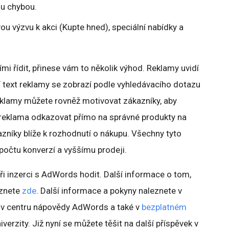
ou chybou.
ou výzvu k akci (Kupte hned), speciální nabídky a
i řídit, přinese vám to několik výhod. Reklamy uvidí
ní text reklamy se zobrazí podle vyhledávacího dotazu
eklamy můžete rovněž motivovat zákazníky, aby
e reklama odkazovat přímo na správné produkty na
zníky blíže k rozhodnutí o nákupu. Všechny tyto
počtu konverzí a vyššímu prodeji.
ři inzerci s AdWords hodit. Další informace o tom,
eznete
zde
. Další informace a pokyny naleznete v
v centru nápovědy AdWords a také v
bezplatném
erzity. Již nyní se můžete těšit na další příspěvek v