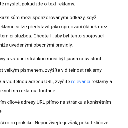
té myslet, pokud jde o text reklamy.
 zákazníkům mezi sponzorovanými odkazy, když
Reklamu si lze představit jako spojovací článek mezi
em či službou. Chcete-li, aby byl tento spojovací
e níže uvedenými obecnými pravidly.
ovy a vstupní stránkou musí být jasná souvislost.
t velkým písmenem, zvýšíte viditelnost reklamy.
va a viditelnou adresu URL, zvýšíte
relevanci
reklamy a
kliknutí na reklamu dostane.
vím cílové adresy URL přímo na stránku s konkrétním
e.
ší míru prokliku. Nepoužívejte ji však, pokud klíčové