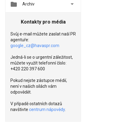


Archiv
Kontakty pro média
Svůj e-mail můžete zaslat naší PR
agentuře:
google_cz@havaspr.com
Jedná-li se o urgentní záležitost,
můžete využít telefonní číslo:
+420 220 397 600
Pokud nejste zástupce médií,
není v našich silách vám
odpovědět.
V případě ostatních dotazů
navštivte
centrum nápovědy
.