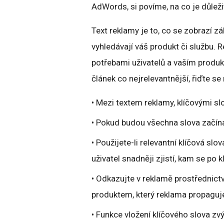
AdWords, si povíme, na co je důleži
Text reklamy je to, co se zobrazí
vyhledávají váš produkt či službu. 
potřebami uživatelů a vaším produkt
článek co nejrelevantnější, řiďte s
• Mezi textem reklamy, klíčovými sl
• Pokud budou všechna slova začína
• Použijete-li relevantní klíčová slo
uživatel snadněji zjistí, kam se po 
• Odkazujte v reklamě prostřednict
produktem, který reklama propaguj
• Funkce vložení klíčového slova zvý