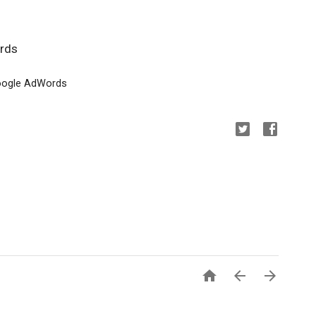
ords
Google AdWords


