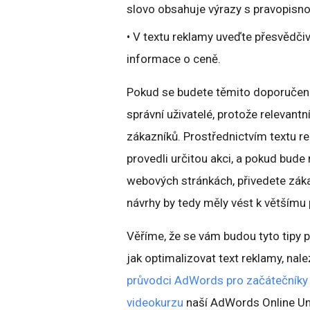
slovo obsahuje výrazy s pravopisn
• V textu reklamy uveďte přesvědčiv
informace o ceně.
Pokud se budete těmito doporučením
správní uživatelé, protože relevant
zákazníků. Prostřednictvím textu r
provedli určitou akci, a pokud bud
webových stránkách, přivedete záka
návrhy by tedy měly vést k většímu 
Věříme, že se vám budou tyto tipy p
jak optimalizovat text reklamy, nal
průvodci AdWords pro začátečníky
videokurzu
naší AdWords Online Univ