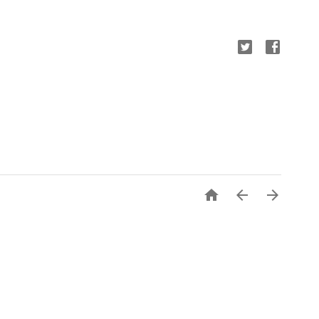


