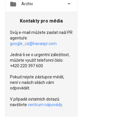


Archiv
Kontakty pro média
Svůj e-mail můžete zaslat naší PR
agentuře:
google_cz@havaspr.com
Jedná-li se o urgentní záležitost,
můžete využít telefonní číslo:
+420 220 397 600
Pokud nejste zástupce médií,
není v našich silách vám
odpovědět.
V případě ostatních dotazů
navštivte
centrum nápovědy
.