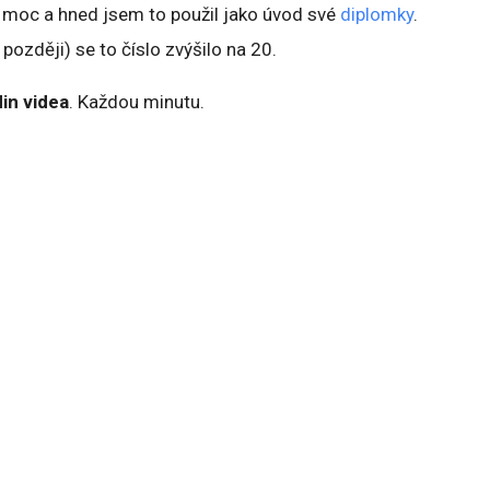
ně moc a hned jsem to použil jako úvod své
diplomky
.
později) se to číslo zvýšilo na 20.
in videa
. Každou minutu.