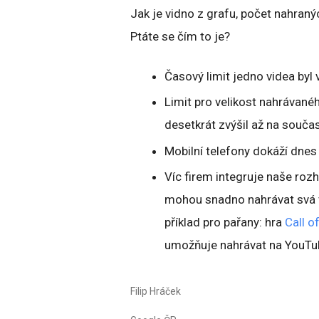
Jak je vidno z grafu, počet nahraný
Ptáte se čím to je?
Časový limit jedno videa byl 
Limit pro velikost nahrávané
desetkrát zvýšil až na souča
Mobilní telefony dokáží dne
Víc firem integruje naše rozh
mohou snadno nahrávat svá v
příklad pro pařany: hra
Call o
umožňuje nahrávat na YouTub
Filip Hráček