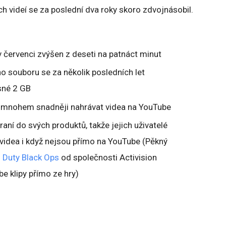
ch videí se za poslední dva roky skoro zdvojnásobil.
v červenci zvýšen z deseti na patnáct minut
ho souboru se za několik posledních let
sné 2 GB
s mnohem snadněji nahrávat videa na YouTube
raní do svých produktů, takže jejich uživatelé
idea i když nejsou přímo na YouTube (Pěkný
f Duty Black Ops
od společnosti Activision
e klipy přímo ze hry)