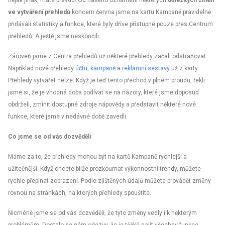
nějak jinak, máte pravdu! Od našeho oznámení některých
důležitých změn
ve vytváření přehledů
koncem června jsme na kartu Kampaně pravidelně
přidávali statistiky a funkce, které byly dříve přístupné pouze přes Centrum
přehledů. A ještě jsme neskončili.
Zároveň jsme z Centra přehledů už některé přehledy začali odstraňovat.
Například nové přehledy
účtu
,
kampaně
a
reklamní sestavy
už z karty
Přehledy vytvářet nelze. Když je teď tento přechod v plném proudu, řekli
jsme si, že je vhodná doba podívat se na názory, které jsme doposud
obdrželi, zmínit dostupné zdroje nápovědy a představit některé nové
funkce, které jsme v nedávné době zavedli.
Co jsme se od vás dozvěděli
Máme za to, že přehledy mohou být na kartě Kampaně rychlejší a
užitečnější. Když chcete blíže prozkoumat výkonnostní trendy, můžete
rychle přepínat zobrazení. Podle zjištěných údajů můžete provádět změny
rovnou na stránkách, na kterých přehledy spouštíte.
Nicméně jsme se od vás dozvěděli, že tyto změny vedly i k některým