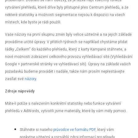
problémům. Dostalo se nám odezvy, že je těžké najít všechny funkce
vytváření přehledů, které dříve byly přístupné přes Centrum přehledů, a že
některé statistiky a možnosti segmentace nejsou k dispozici na všech
místech, kde byste je rádi použili.
Vaše názory na první skupinu změn byly velice užitečné a na jejich základě
provádíme určité úpravy. V příštích týdnech se například chystáme přidat
řádky „Celkem“ do každého přehledu, který z karty Kampaně stáhnete, a
nové možnosti zobrazení celkového provozu vyhledávací sítě (Vyhledávání
Google + partnerské stránky ve vyhledávací síti). Úpravy na základě vašich
požadavků budeme provádět i nadále, takže nám prosím nepřestávejte
zasílat své
názory
.
Zdroje nápovědy
Máte-li potíže s nalezením konkrétní statistiky nebo funkce vytváření
přehledů v AdWords, vytvořili jsme materiály, které by vám měly pomoci.
Stáhněte si našeho
průvodce ve formátu PDF
, který vám
poskytne užitečný a rozsáhlý zdroj informací pro případy,