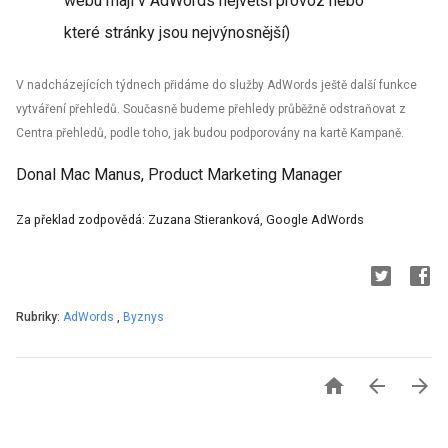
webu mají v AdWords největší provoz nebo
které stránky jsou nejvýnosnější)
V nadcházejících týdnech přidáme do služby AdWords ještě další funkce
vytváření přehledů. Současně budeme přehledy průběžně odstraňovat z
Centra přehledů, podle toho, jak budou podporovány na kartě Kampaně.
Donal Mac Manus, Product Marketing Manager
Za překlad zodpovědá: Zuzana Stieranková, Google AdWords
Rubriky:
AdWords
,
Byznys


