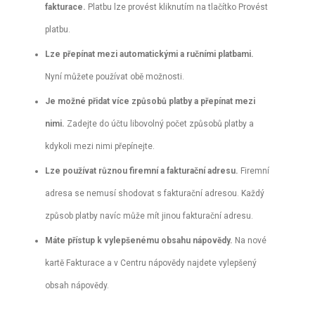
fakturace.
Platbu lze provést kliknutím na tlačítko Provést
platbu.
Lze přepínat mezi automatickými a ručními platbami.
Nyní můžete používat obě možnosti.
Je možné přidat více způsobů platby a přepínat mezi
nimi.
Zadejte do účtu libovolný počet způsobů platby a
kdykoli mezi nimi přepínejte.
Lze používat různou firemní a fakturační adresu.
Firemní
adresa se nemusí shodovat s fakturační adresou. Každý
způsob platby navíc může mít jinou fakturační adresu.
Máte přístup k vylepšenému obsahu nápovědy.
Na nové
kartě Fakturace a v Centru nápovědy najdete vylepšený
obsah nápovědy.