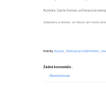
Autorka: Carrie Grimes, softwarová inžen
Zodpovědný za překlad: Jan Macek, tým Kvality vyhl
Rubriky:
Byznys
,
Nástroje pro webmastery
,
Uži
Žádné komentáře :
Okomentovat