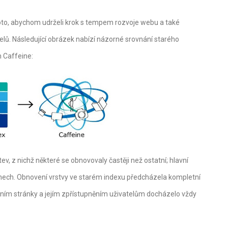
roto, abychom udrželi krok s tempem rozvoje webu a také
telů. Následující obrázek nabízí názorné srovnání starého
 Caffeine:
ev, z nichž některé se obnovovaly častěji než ostatní; hlavní
dnech. Obnovení vrstvy ve starém indexu předcházela kompletní
ním stránky a jejím zpřístupněním uživatelům docházelo vždy