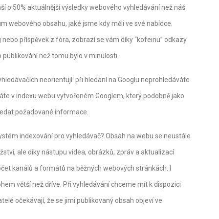
áší o 50% aktuálnější výsledky webového vyhledávání než náš
rum webového obsahu, jaké jsme kdy měli ve své nabídce.
g nebo příspěvek z fóra, zobrazí se vám díky “kofeinu” odkazy
publikování než tomu bylo v minulosti.
 vyhledávačích neorientují: při hledání na Googlu neprohledáváte
váte v indexu webu vytvořeném Googlem, který podobně jako
hledat požadované informace.
 systém indexování pro vyhledávač? Obsah na webu se neustále
tví, ale díky nástupu videa, obrázků, zpráv a aktualizací
počet kanálů a formátů na běžných webových stránkách. I
hem větší než dříve. Při vyhledávání chceme mít k dispozici
telé očekávají, že se jimi publikovaný obsah objeví ve