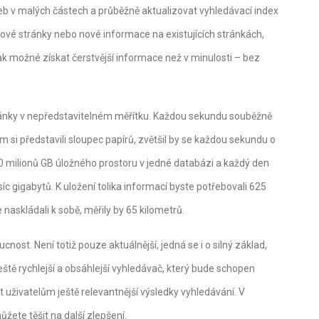
 v malých částech a průběžně aktualizovat vyhledávací index
ové stránky nebo nové informace na existujících stránkách,
k možné získat čerstvější informace než v minulosti – bez
ánky v nepředstavitelném měřítku. Každou sekundu souběžně
 si představili sloupec papírů, zvětšil by se každou sekundu o
00 milionů GB úložného prostoru v jedné databázi a každý den
íc gigabytů. K uložení tolika informací byste potřebovali 625
 naskládali k sobě, měřily by 65 kilometrů.
nost. Není totiž pouze aktuálnější, jedná se i o silný základ,
ště rychlejší a obsáhlejší vyhledávač, který bude schopen
 uživatelům ještě relevantnější výsledky vyhledávání. V
žete těšit na další zlepšení.