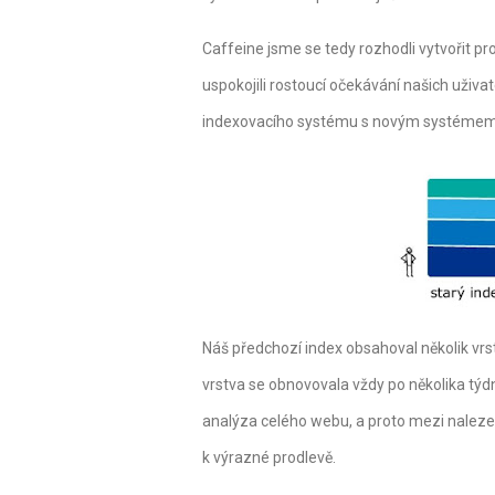
Caffeine jsme se tedy rozhodli vytvořit p
uspokojili rostoucí očekávání našich uživa
indexovacího systému s novým systémem
Náš předchozí index obsahoval několik vrst
vrstva se obnovovala vždy po několika tý
analýza celého webu, a proto mezi naleze
k výrazné prodlevě.