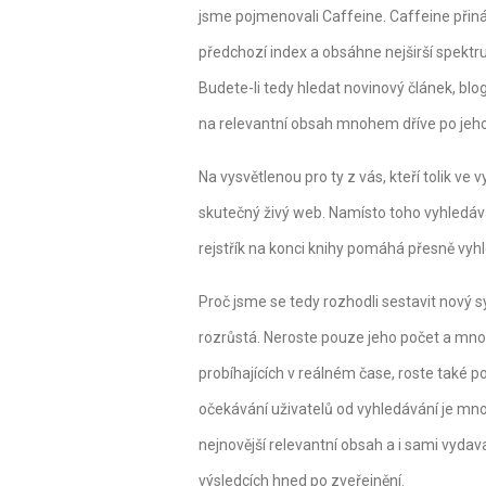
jsme pojmenovali Caffeine. Caffeine přin
předchozí index a obsáhne nejširší spekt
Budete-li tedy hledat novinový článek, blo
na relevantní obsah mnohem dříve po jeho 
Na vysvětlenou pro ty z vás, kteří tolik ve
skutečný živý web. Namísto toho vyhledá
rejstřík na konci knihy pomáhá přesně vy
Proč jsme se tedy rozhodli sestavit nový
rozrůstá. Neroste pouze jeho počet a množs
probíhajících v reálném čase, roste také 
očekávání uživatelů od vyhledávání je mno
nejnovější relevantní obsah a i sami vydava
výsledcích hned po zveřejnění.