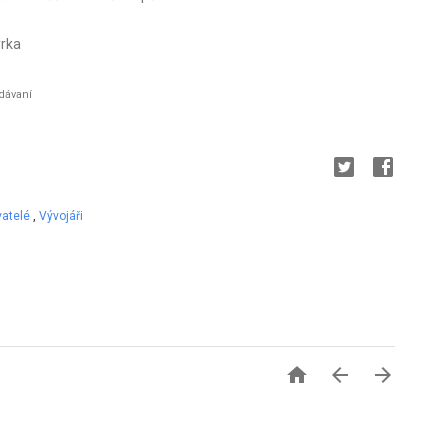
ýrka
edávaní
vatelé
,
Vývojáři


