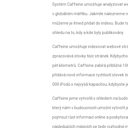
Systém Caffeine umožňuje analyzovat web
v globálním měřítku. Jakmile nalezneme n
můžeme je ihned přidat do indexu. Bude ta
ohledu na to, kdy a kde byly publikovány.
Caffeine umožňuje indexovat webové str
zpracovává stovky tisíc stránek. Kdybychom
pět kilometrů. Caffeine zabírá přibližně 1
přidává nové informace rychlostí stovek tis
000 iPodů s nejvyšší kapacitou; kdybyste je
Caffeine jsme vytvořili s ohledem na budouc
který nám v budoucnosti umožní vytvořit je
pojmout růst informací online a poskytovat
následujících měsících se tedy rozhodně mů