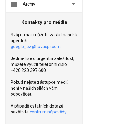


Archiv
Kontakty pro média
Svůj e-mail můžete zaslat naší PR
agentuře:
google_cz@havaspr.com
Jedná-li se o urgentní záležitost,
můžete využít telefonní číslo:
+420 220 397 600
Pokud nejste zástupce médií,
není v našich silách vám
odpovědět.
V případě ostatních dotazů
navštivte
centrum nápovědy
.