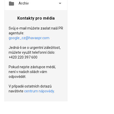


Archiv
Kontakty pro média
Svůj e-mail můžete zaslat naší PR
agentuře:
google_cz@havaspr.com
Jedná-li se o urgentní záležitost,
můžete využít telefonní číslo:
+420 220 397 600
Pokud nejste zástupce médií,
není v našich silách vám
odpovědět.
V případě ostatních dotazů
navštivte
centrum nápovědy
.