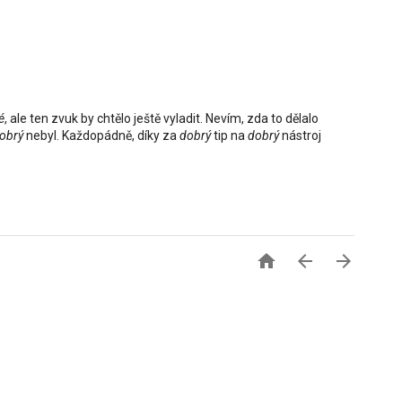
é
, ale ten zvuk by chtělo ještě vyladit. Nevím, zda to dělalo
obrý
nebyl. Každopádně, díky za
dobrý
tip na
dobrý
nástroj


