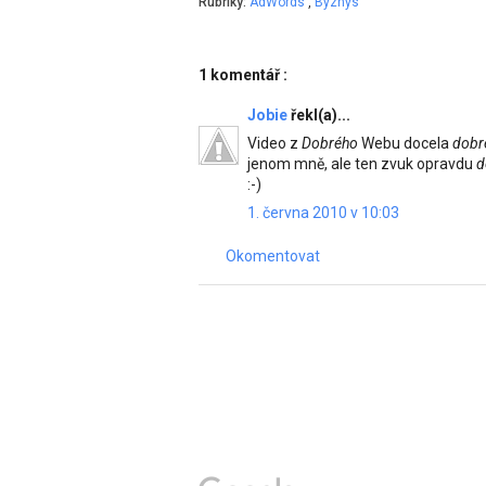
Rubriky:
AdWords
,
Byznys
1 komentář :
Jobie
řekl(a)...
Video z
Dobrého
Webu docela
dobr
jenom mně, ale ten zvuk opravdu
d
:-)
1. června 2010 v 10:03
Okomentovat