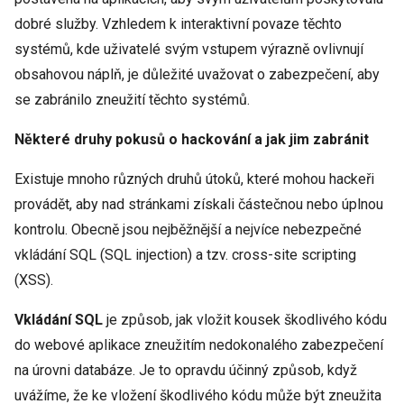
dobré služby. Vzhledem k interaktivní povaze těchto
systémů, kde uživatelé svým vstupem výrazně ovlivnují
obsahovou náplň, je důležité uvažovat o zabezpečení, aby
se zabránilo zneužití těchto systémů.
Některé druhy pokusů o hackování a jak jim zabránit
Existuje mnoho různých druhů útoků, které mohou hackeři
provádět, aby nad stránkami získali částečnou nebo úplnou
kontrolu. Obecně jsou nejběžnější a nejvíce nebezpečné
vkládání SQL (SQL injection) a tzv. cross-site scripting
(XSS).
Vkládání SQL
je způsob, jak vložit kousek škodlivého kódu
do webové aplikace zneužitím nedokonalého zabezpečení
na úrovni databáze. Je to opravdu účinný způsob, když
uvážíme, že ke vložení škodlivého kódu může být zneužita