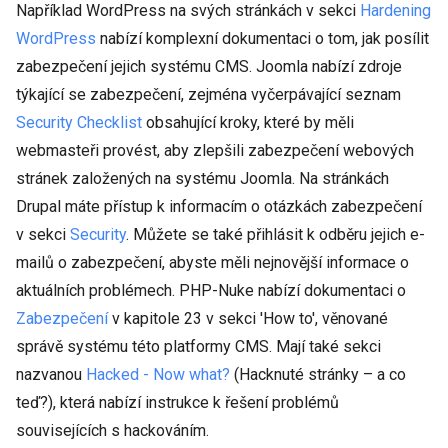
Například WordPress na svých stránkách v sekci
Hardening
WordPress
nabízí komplexní dokumentaci o tom, jak posílit
zabezpečení jejich systému CMS. Joomla nabízí zdroje
týkající se zabezpečení, zejména vyčerpávající seznam
Security Checklist
obsahující kroky, které by měli
webmasteři provést, aby zlepšili zabezpečení webových
stránek založených na systému Joomla. Na stránkách
Drupal máte přístup k informacím o otázkách zabezpečení
v sekci
Security
. Můžete se také přihlásit k odběru jejich e-
mailů o zabezpečení, abyste měli nejnovější informace o
aktuálních problémech. PHP-Nuke nabízí dokumentaci o
Zabezpečení
v kapitole 23 v sekci 'How to', věnované
správě systému této platformy CMS. Mají také sekci
nazvanou
Hacked - Now what?
(Hacknuté stránky – a co
teď?), která nabízí instrukce k řešení problémů
souvisejících s hackováním.