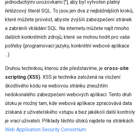
jednoduchými uvozovkami [''], aby byl vytvořen platný
řetězcový literál SQL. To jsou jen dva z nejběžnějších kroků,
které můžete provést, abyste zvýšili zabezpečení stránek
a zabránili vkládání SQL. Na internetu můžete najít mnoho
dalších konkrétních zdrojů, které se mohou hodit pro vaše
potřeby (programovací jazyky, konkrétní webové aplikace
...).
Druhou technikou, kterou zde představíme, je
cross-site
scripting (XSS)
. XSS je technika založená na vložení
škodlivého kódu na webovou stránku zneužitím
nedokonalého zabezpečení webových aplikací. Tento druh
útoku je možný tam, kde webová aplikace zpracovává data
získaná z uživatelského vstupu a bez jakékoli další kontroly
je vrací uživateli. Příklady těchto útoků najdete na stránkách
Web Application Security Consortium
.