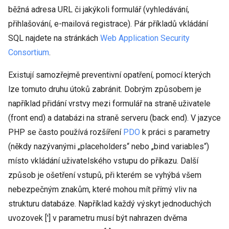
běžná adresa URL či jakýkoli formulář (vyhledávání,
přihlašování, e-mailová registrace). Pár příkladů vkládání
SQL najdete na stránkách
Web Application Security
Consortium
.
Existují samozřejmě preventivní opatření, pomocí kterých
lze tomuto druhu útoků zabránit. Dobrým způsobem je
například přidání vrstvy mezi formulář na straně uživatele
(front end) a databázi na straně serveru (back end). V jazyce
PHP se často používá rozšíření
PDO
k práci s parametry
(někdy nazývanými „placeholders“ nebo „bind variables“)
místo vkládání uživatelského vstupu do příkazu. Další
způsob je ošetření vstupů, při kterém se vyhýbá všem
nebezpečným znakům, které mohou mít přímý vliv na
strukturu databáze. Například každý výskyt jednoduchých
uvozovek ['] v parametru musí být nahrazen dvěma